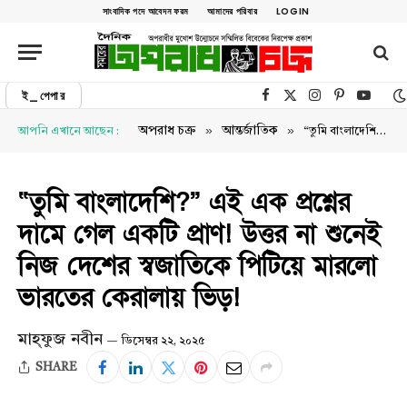
সাংবাদিক পদে আবেদন ফরম
আমাদের পরিবার
LOGIN
ই_পেপার
Facebook
X (Twitter)
Instagram
Pinterest
YouTu
»
»
অপরাধ চক্র
আন্তর্জাতিক
আপনি এখানে আছেন :
“তুমি বাংলাদেশি?” এই এক প্রশ্নের দামে গেল একটি প্রাণ! উত্তর না শুনেই নিজ দেশের স্বজাতিকে পিটিয়ে মারলো ভারতের কেরালায় ভিড়!
“তুমি বাংলাদেশি?” এই এক প্রশ্নের
দামে গেল একটি প্রাণ! উত্তর না শুনেই
নিজ দেশের স্বজাতিকে পিটিয়ে মারলো
ভারতের কেরালায় ভিড়!
মাহ্ফুজ নবীন
ডিসেম্বর ২২, ২০২৫
SHARE