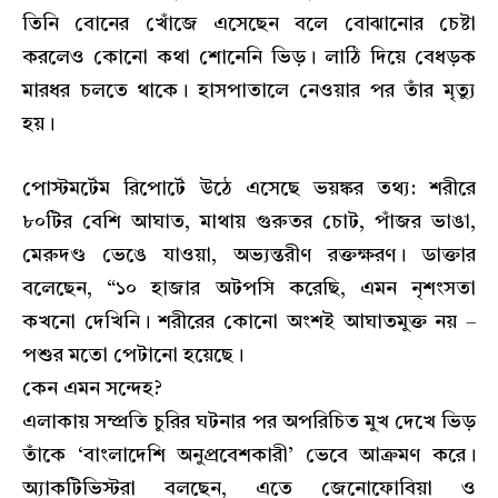
তিনি বোনের খোঁজে এসেছেন বলে বোঝানোর চেষ্টা
করলেও কোনো কথা শোনেনি ভিড়। লাঠি দিয়ে বেধড়ক
মারধর চলতে থাকে। হাসপাতালে নেওয়ার পর তাঁর মৃত্যু
হয়।
পোস্টমর্টেম রিপোর্টে উঠে এসেছে ভয়ঙ্কর তথ্য: শরীরে
৮০টির বেশি আঘাত, মাথায় গুরুতর চোট, পাঁজর ভাঙা,
মেরুদণ্ড ভেঙে যাওয়া, অভ্যন্তরীণ রক্তক্ষরণ। ডাক্তার
বলেছেন, “১০ হাজার অটপসি করেছি, এমন নৃশংসতা
কখনো দেখিনি। শরীরের কোনো অংশই আঘাতমুক্ত নয় –
পশুর মতো পেটানো হয়েছে।
কেন এমন সন্দেহ?
এলাকায় সম্প্রতি চুরির ঘটনার পর অপরিচিত মুখ দেখে ভিড়
তাঁকে ‘বাংলাদেশি অনুপ্রবেশকারী’ ভেবে আক্রমণ করে।
অ্যাকটিভিস্টরা বলছেন, এতে জেনোফোবিয়া ও