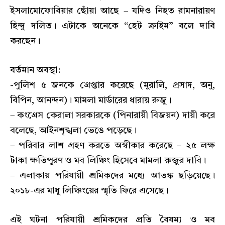
ইসলামোফোবিয়ার ছোঁয়া আছে – যদিও নিহত রামনারায়ণ
হিন্দু দলিত। এটাকে অনেকে “হেট ক্রাইম” বলে দাবি
করছেন।
বর্তমান অবস্থা:
-পুলিশ ৫ জনকে গ্রেপ্তার করেছে (মুরালি, প্রসাদ, অনু,
বিপিন, আনন্দন)। মামলা মার্ডারের ধারায় রুজু।
– কংগ্রেস কেরালা সরকারকে (পিনারায়ী বিজয়ন) দায়ী করে
বলেছে, আইনশৃঙ্খলা ভেঙে পড়েছে।
– পরিবার লাশ গ্রহণ করতে অস্বীকার করেছে – ২৫ লক্ষ
টাকা ক্ষতিপূরণ ও মব লিঞ্চিং হিসেবে মামলা রুজুর দাবি।
– এলাকায় পরিযায়ী শ্রমিকদের মধ্যে আতঙ্ক ছড়িয়েছে।
২০১৮-এর মাধু লিঞ্চিংয়ের স্মৃতি ফিরে এসেছে।
এই ঘটনা পরিযায়ী শ্রমিকদের প্রতি বৈষম্য ও মব