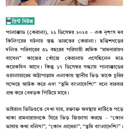
পালাক্কাড (কেরালা), ২২ ডিসেম্বর ২০২৫ – এক নৃশংস মব
কিলিংয়ের ঘটনায় স্তব্ধ ভারতের কেরালা। ছত্তিশগড়ের
দলিত পরিবারের ৩১ বছরের পরিযায়ী শ্রমিক “রামনারায়ণ
বাঘেল” কাজের খোঁজে কেরালায় এসেছিলেন মাত্র
কয়েকদিন আগে। কিন্তু ১৭ ডিসেম্বর সন্ধ্যায় পালাক্কাডের
ওয়ালায়ারের অট্টাপাল্লাম এলাকায় স্থানীয় ভিড় তাকে চুরির
সন্দেহে আটক করে এবং “তুমি বাংলাদেশি?” বলে বারবার
প্রশ্ন করে বেধড়ক পিটিয়ে মারে।
ভাইরাল ভিডিওতে দেখা যায়, রক্তাক্ত অবস্থায় মাটিতে পড়ে
থাকা রামনারায়ণকে ঘিরে ভিড় জিজ্ঞাসা করছে – “কোন
ভাষায় কথা বলিস?”, “কোন গ্রামের?”, “তুমি বাংলাদেশি?”।