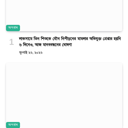
অপরাধ
লাকসামে তিন শিশুকে যৌন নিপীড়নের মামলার অভিযুক্ত গ্রেপ্তার হয়নি
৬ দিনেও, আজ মানববন্ধনের ঘোষণা
জুলাই ২৬, ২০২৬
অপরাধ