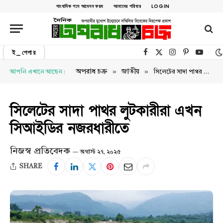
সাংবাদিক পদে আবেদন ফরম
আমাদের পরিবার
LOGIN
ই_পেপার
Facebook
X (Twitter)
Instagram
Pinterest
YouTu
»
»
অপরাধ চক্র
জাতীয়
আপনি এখানে আছেন :
সিলেটের সাদা পাথর লুটকারীরা এখন সিআইডির নজরধারীতে
সিলেটের সাদা পাথর লুটকারীরা এখন
সিআইডির নজরধারীতে
নিজস্ব প্রতিবেদক
অগাস্ট ২৭, ২০২৫
SHARE