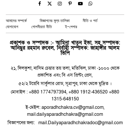
Facebook
X
Instagram
Pinterest
YouTube
WhatsApp
(Twitter)
আমাদের সম্পর্কে
বিজ্ঞাপনের মূল্য তালিকা
নীতি ও শর্ত
যোগাযোগ
গোপনীয়তা নীতি
ই-পেপার
প্রকাশক ও সম্পাদক :- আমিনা খাতুন ইভা, সহ সম্পাদক:
আনিছুর রহমান রুবেল, নির্বাহী সম্পাদক: জাহাঙ্গীর আলম
ভিপি
২১, দিলকুশা, নাসিম চেম্বার তয় তলা, মতিঝিল, ঢাকা -১০০০ থেকে
প্রকাশিত এবং বি এস প্রিন্টং প্রেস,
৫২/২ টয়েবি সার্কুলার রোড, সূত্রাপুর, ঢাকা থেকে মুদ্রিত ।
মোবাইল : +880 1774797394, +880 1912-436520 +880
1315-648150
ই-মেইল: aporadhchakra.cv@gmail.com,
mail.dailyaparadhchakra@gmail.com
বিজ্ঞাপনের জন্য: mail.Dailyaparadhchakradoc@gmail.com