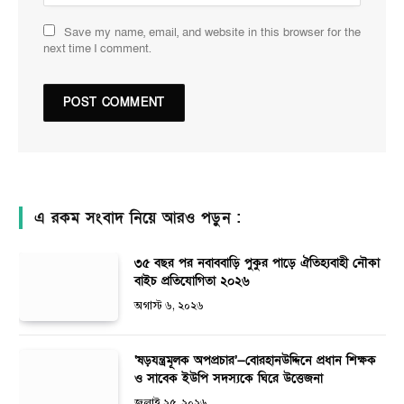
Save my name, email, and website in this browser for the
next time I comment.
এ রকম সংবাদ নিয়ে আরও পড়ুন :
৩৫ বছর পর নবাববাড়ি পুকুর পাড়ে ঐতিহ্যবাহী নৌকা
বাইচ প্রতিযোগিতা ২০২৬
অগাস্ট ৬, ২০২৬
‘ষড়যন্ত্রমূলক অপপ্রচার’—বোরহানউদ্দিনে প্রধান শিক্ষক
ও সাবেক ইউপি সদস্যকে ঘিরে উত্তেজনা
জুলাই ২৫, ২০২৬