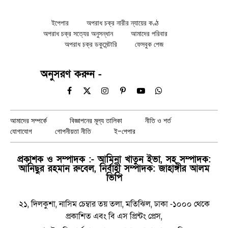
ইপেপার
অপরাধ চক্র নারীর ন্যায়ের কণ্ঠ
অপরাধ চক্র সত্যের অনুসন্ধান
আমাদের পরিবার
অপরাধ চক্র ডকুমেন্টারি
ফেসবুক পেজ
অনুসরণ করুন -
Facebook
X
Instagram
Pinterest
YouTube
WhatsApp
(Twitter)
আমাদের সম্পর্কে
বিজ্ঞাপনের মূল্য তালিকা
নীতি ও শর্ত
যোগাযোগ
গোপনীয়তা নীতি
ই-পেপার
প্রকাশক ও সম্পাদক :- আমিনা খাতুন ইভা, সহ সম্পাদক:
আনিছুর রহমান রুবেল, নির্বাহী সম্পাদক: জাহাঙ্গীর আলম
ভিপি
২১, দিলকুশা, নাসিম চেম্বার তয় তলা, মতিঝিল, ঢাকা -১০০০ থেকে
প্রকাশিত এবং বি এস প্রিন্টং প্রেস,