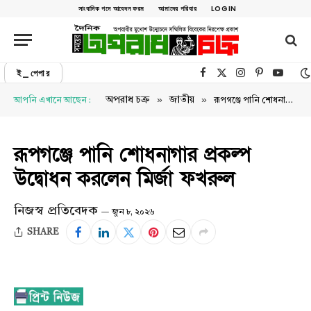
সাংবাদিক পদে আবেদন ফরম
আমাদের পরিবার
LOGIN
ই_পেপার
Facebook
X (Twitter)
Instagram
Pinterest
YouTu
»
»
অপরাধ চক্র
জাতীয়
আপনি এখানে আছেন :
রূপগঞ্জে পানি শোধনাগার প্রকল্প উদ্বোধন করলেন মির্জা ফখরুল
রূপগঞ্জে পানি শোধনাগার প্রকল্প
উদ্বোধন করলেন মির্জা ফখরুল
নিজস্ব প্রতিবেদক
জুন ৮, ২০২৬
SHARE