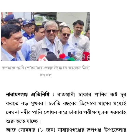
রূপগঞ্জে পানি শোধনাগার প্রকল্প উদ্বোধন করলেন মির্জা
ফখরুল
নারায়ণগঞ্জ প্রতিনিধি :
রাজধানী ঢাকার পানির কষ্ট দূর
করতে বড় সুখবর। চলতি বছরের ডিসেম্বর মাসের মধ্যেই
মেঘনা নদীর পানি শোধন করে ঢাকায় পরীক্ষামূলক সরবরাহ
শুরু হতে যাচ্ছে।
​আজ সোমবার (৮ জুন) নারায়ণগঞ্জের রূপগঞ্জ উপজেলার