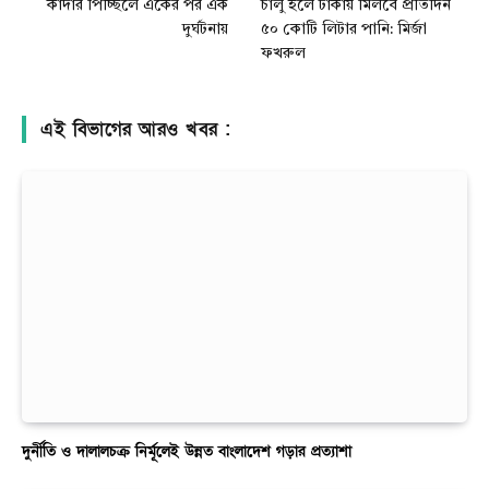
কাদার পিচ্ছিলে একের পর এক
চালু হলে ঢাকায় মিলবে প্রতিদিন
দুর্ঘটনায়
৫০ কোটি লিটার পানি: মির্জা
ফখরুল
এই বিভাগের আরও খবর :
দুর্নীতি ও দালালচক্র নির্মূলেই উন্নত বাংলাদেশ গড়ার প্রত্যাশা