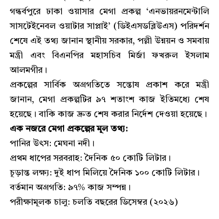
গন্ধর্বপুরে ঢাকা ওয়াসার মেগা প্রকল্প ‘এনভায়রনমেন্টালি
সাসটেইনেবল ওয়াটার সাপ্লাই’ (ডিইএসডব্লিউএস) পরিদর্শন
শেষে এই তথ্য জানান স্থানীয় সরকার, পল্লী উন্নয়ন ও সমবায়
মন্ত্রী এবং বিএনপির মহাসচিব মির্জা ফখরুল ইসলাম
আলমগীর।
​প্রকল্পের সার্বিক অগ্রগতিতে সন্তোষ প্রকাশ করে মন্ত্রী
জানান, মেগা প্রকল্পটির ৯৭ শতাংশ কাজ ইতিমধ্যে শেষ
হয়েছে। বাকি কাজ দ্রুত শেষ করার নির্দেশ দেওয়া হয়েছে।
​এক নজরে মেগা প্রকল্পের মূল তথ্য:
​পানির উৎস: মেঘনা নদী।
​প্রথম ধাপের সরবরাহ: দৈনিক ৫০ কোটি লিটার।
​চূড়ান্ত লক্ষ্য: দুই ধাপ মিলিয়ে দৈনিক ১০০ কোটি লিটার।
​বর্তমান অগ্রগতি: ৯৭% কাজ সম্পন্ন।
​পরীক্ষামূলক চালু: চলতি বছরের ডিসেম্বর (২০২৬)