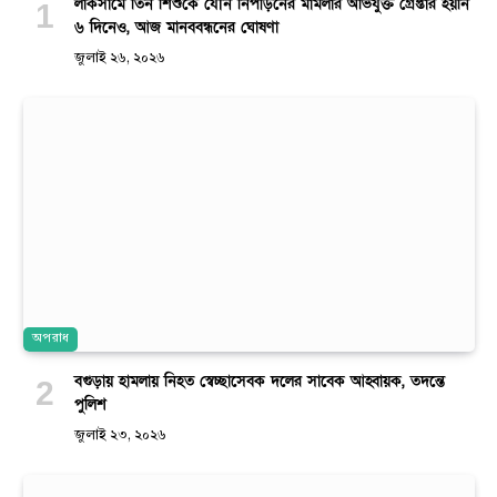
লাকসামে তিন শিশুকে যৌন নিপীড়নের মামলার অভিযুক্ত গ্রেপ্তার হয়নি
৬ দিনেও, আজ মানববন্ধনের ঘোষণা
জুলাই ২৬, ২০২৬
অপরাধ
বগুড়ায় হামলায় নিহত স্বেচ্ছাসেবক দলের সাবেক আহ্বায়ক, তদন্তে
পুলিশ
জুলাই ২৩, ২০২৬