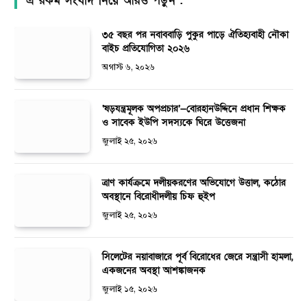
এ রকম সংবাদ নিয়ে আরও পড়ুন :
৩৫ বছর পর নবাববাড়ি পুকুর পাড়ে ঐতিহ্যবাহী নৌকা
বাইচ প্রতিযোগিতা ২০২৬
অগাস্ট ৬, ২০২৬
‘ষড়যন্ত্রমূলক অপপ্রচার’—বোরহানউদ্দিনে প্রধান শিক্ষক
ও সাবেক ইউপি সদস্যকে ঘিরে উত্তেজনা
জুলাই ২৫, ২০২৬
ত্রাণ কার্যক্রমে দলীয়করণের অভিযোগে উত্তাল, কঠোর
অবস্থানে বিরোধীদলীয় চিফ হুইপ
জুলাই ২৫, ২০২৬
সিলেটের নয়াবাজারে পূর্ব বিরোধের জেরে সন্ত্রাসী হামলা,
একজনের অবস্থা আশঙ্কাজনক
জুলাই ১৫, ২০২৬