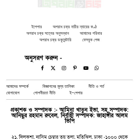
ইপেপার
অপরাধ চক্র নারীর ন্যায়ের কণ্ঠ
অপরাধ চক্র সত্যের অনুসন্ধান
আমাদের পরিবার
অপরাধ চক্র ডকুমেন্টারি
ফেসবুক পেজ
অনুসরণ করুন -
Facebook
X
Instagram
Pinterest
YouTube
WhatsApp
(Twitter)
আমাদের সম্পর্কে
বিজ্ঞাপনের মূল্য তালিকা
নীতি ও শর্ত
যোগাযোগ
গোপনীয়তা নীতি
ই-পেপার
প্রকাশক ও সম্পাদক :- আমিনা খাতুন ইভা, সহ সম্পাদক:
আনিছুর রহমান রুবেল, নির্বাহী সম্পাদক: জাহাঙ্গীর আলম
ভিপি
২১, দিলকুশা, নাসিম চেম্বার তয় তলা, মতিঝিল, ঢাকা -১০০০ থেকে