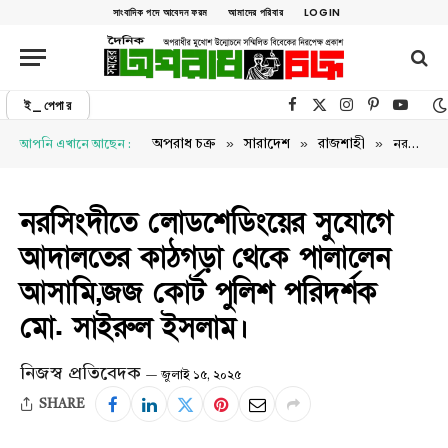
সাংবাদিক পদে আবেদন ফরম
আমাদের পরিবার
LOGIN
ই_পেপার
Facebook
X (Twitter)
Instagram
Pinterest
YouTu
»
»
»
অপরাধ চক্র
সারাদেশ
রাজশাহী
আপনি এখানে আছেন :
নরসিংদীতে লোডশেডিংয়ের সুযোগে আদালতের কাঠগড়া থেকে পালালেন আসামি,জজ কোর্ট পুলিশ পরিদর্শক মো. সাইরুল ইসলাম।
নরসিংদীতে লোডশেডিংয়ের সুযোগে
আদালতের কাঠগড়া থেকে পালালেন
আসামি,জজ কোর্ট পুলিশ পরিদর্শক
মো. সাইরুল ইসলাম।
নিজস্ব প্রতিবেদক
জুলাই ১৫, ২০২৫
SHARE