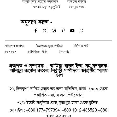
অপরাধ চক্র সত্যের অনুসন্ধান
আমাদের পরিবার
অপরাধ চক্র ডকুমেন্টারি
ফেসবুক পেজ
অনুসরণ করুন -
Facebook
X
Instagram
Pinterest
YouTube
WhatsApp
(Twitter)
আমাদের সম্পর্কে
বিজ্ঞাপনের মূল্য তালিকা
নীতি ও শর্ত
যোগাযোগ
গোপনীয়তা নীতি
ই-পেপার
প্রকাশক ও সম্পাদক :- আমিনা খাতুন ইভা, সহ সম্পাদক:
আনিছুর রহমান রুবেল, নির্বাহী সম্পাদক: জাহাঙ্গীর আলম
ভিপি
২১, দিলকুশা, নাসিম চেম্বার তয় তলা, মতিঝিল, ঢাকা -১০০০ থেকে
প্রকাশিত এবং বি এস প্রিন্টং প্রেস,
৫২/২ টয়েবি সার্কুলার রোড, সূত্রাপুর, ঢাকা থেকে মুদ্রিত ।
মোবাইল : +880 1774797394, +880 1912-436520 +880
1315-648150