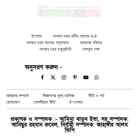
ইপেপার
অপরাধ চক্র নারীর ন্যায়ের কণ্ঠ
অপরাধ চক্র সত্যের অনুসন্ধান
আমাদের পরিবার
অপরাধ চক্র ডকুমেন্টারি
ফেসবুক পেজ
অনুসরণ করুন -
Facebook
X
Instagram
Pinterest
YouTube
WhatsApp
(Twitter)
আমাদের সম্পর্কে
বিজ্ঞাপনের মূল্য তালিকা
নীতি ও শর্ত
যোগাযোগ
গোপনীয়তা নীতি
ই-পেপার
প্রকাশক ও সম্পাদক :- আমিনা খাতুন ইভা, সহ সম্পাদক:
আনিছুর রহমান রুবেল, নির্বাহী সম্পাদক: জাহাঙ্গীর আলম
ভিপি