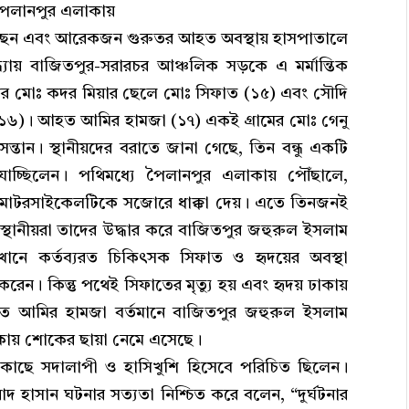
পৈলানপুর এলাকায়
হয়েছেন এবং আরেকজন গুরুতর আহত অবস্থায় হাসপাতালে
ধ্যায় বাজিতপুর-সরারচর আঞ্চলিক সড়কে এ মর্মান্তিক
্রামের মোঃ কদর মিয়ার ছেলে মোঃ সিফাত (১৫) এবং সৌদি
া (১৬)। আহত আমির হামজা (১৭) একই গ্রামের মোঃ গেনু
্তান। স্থানীয়দের বরাতে জানা গেছে, তিন বন্ধু একটি
চ্ছিলেন। পথিমধ্যে পৈলানপুর এলাকায় পৌঁছালে,
ক মোটরসাইকেলটিকে সজোরে ধাক্কা দেয়। এতে তিনজনই
থানীয়রা তাদের উদ্ধার করে বাজিতপুর জহুরুল ইসলাম
নে কর্তব্যরত চিকিৎসক সিফাত ও হৃদয়ের অবস্থা
েন। কিন্তু পথেই সিফাতের মৃত্যু হয় এবং হৃদয় ঢাকায়
হত আমির হামজা বর্তমানে বাজিতপুর জহুরুল ইসলাম
কায় শোকের ছায়া নেমে এসেছে।
র কাছে সদালাপী ও হাসিখুশি হিসেবে পরিচিত ছিলেন।
দ হাসান ঘটনার সত্যতা নিশ্চিত করে বলেন, “দুর্ঘটনার