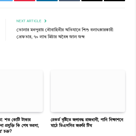
k
Twitter
Pinterest
LinkedIn
Tumblr
Email
Copy
Link
NEXT ARTICLE
ভোলার মনপুরায় নৌবাহিনীর অভিযানে শিশু বলাৎকারকারী
গ্রেফতার, ৭০ লাখ মিটার অবৈধ জাল জব্দ
তা: শত কোটি টাকার
রেকর্ড বৃষ্টিতে জলাবদ্ধ রাজধানী, পানি নিষ্কাশনে
না প্রযুক্তি কি শেষ ভরসা,
মাঠে ডিএসসির জরুরি টিম
য়’ চক্র?