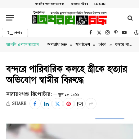
সাংবাদিক পদে আবেদন ফরম
আমাদের পরিবার
LOGIN
ই_পেপার
Facebook
X (Twitter)
Instagram
Pinterest
YouTu
»
»
»
অপরাধ চক্র
সারাদেশ
ঢাকা
আপনি এখানে আছেন :
বন্দরে পারিবারিক কলহে স্ত্রীকে হত্যার অভিযোগ স্বামীর বিরুদ্ধে
বন্দরে পারিবারিক কলহে স্ত্রীকে হত্যার
অভিযোগ স্বামীর বিরুদ্ধে
নারায়ণগঞ্জ রিপোর্টার:
জুন ১৮, ২০২৬
SHARE