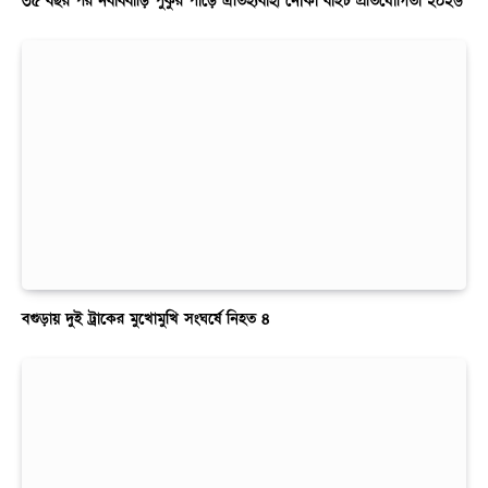
৩৫ বছর পর নবাববাড়ি পুকুর পাড়ে ঐতিহ্যবাহী নৌকা বাইচ প্রতিযোগিতা ২০২৬
বগুড়ায় দুই ট্রাকের মুখোমুখি সংঘর্ষে নিহত ৪