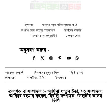
ইপেপার
অপরাধ চক্র নারীর ন্যায়ের কণ্ঠ
অপরাধ চক্র সত্যের অনুসন্ধান
আমাদের পরিবার
অপরাধ চক্র ডকুমেন্টারি
ফেসবুক পেজ
অনুসরণ করুন -
Facebook
X
Instagram
Pinterest
YouTube
WhatsApp
(Twitter)
আমাদের সম্পর্কে
বিজ্ঞাপনের মূল্য তালিকা
নীতি ও শর্ত
যোগাযোগ
গোপনীয়তা নীতি
ই-পেপার
প্রকাশক ও সম্পাদক :- আমিনা খাতুন ইভা, সহ সম্পাদক:
আনিছুর রহমান রুবেল, নির্বাহী সম্পাদক: জাহাঙ্গীর আলম
ভিপি