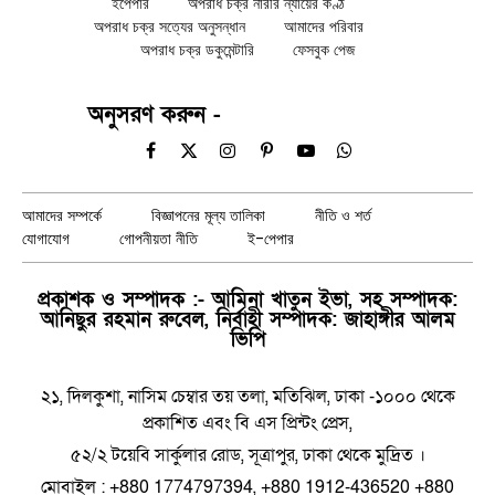
ইপেপার
অপরাধ চক্র নারীর ন্যায়ের কণ্ঠ
অপরাধ চক্র সত্যের অনুসন্ধান
আমাদের পরিবার
অপরাধ চক্র ডকুমেন্টারি
ফেসবুক পেজ
অনুসরণ করুন -
Facebook
X
Instagram
Pinterest
YouTube
WhatsApp
(Twitter)
আমাদের সম্পর্কে
বিজ্ঞাপনের মূল্য তালিকা
নীতি ও শর্ত
যোগাযোগ
গোপনীয়তা নীতি
ই-পেপার
প্রকাশক ও সম্পাদক :- আমিনা খাতুন ইভা, সহ সম্পাদক:
আনিছুর রহমান রুবেল, নির্বাহী সম্পাদক: জাহাঙ্গীর আলম
ভিপি
২১, দিলকুশা, নাসিম চেম্বার তয় তলা, মতিঝিল, ঢাকা -১০০০ থেকে
প্রকাশিত এবং বি এস প্রিন্টং প্রেস,
৫২/২ টয়েবি সার্কুলার রোড, সূত্রাপুর, ঢাকা থেকে মুদ্রিত ।
মোবাইল : +880 1774797394, +880 1912-436520 +880