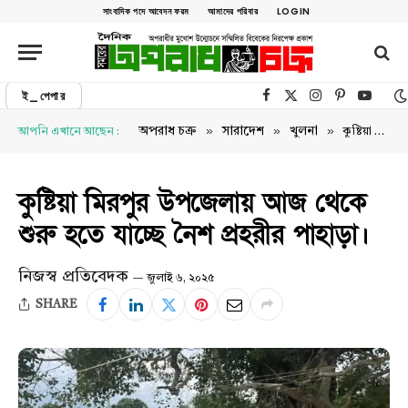
সাংবাদিক পদে আবেদন ফরম
আমাদের পরিবার
LOGIN
ই_পেপার
Facebook
X (Twitter)
Instagram
Pinterest
YouTu
»
»
»
অপরাধ চক্র
সারাদেশ
খুলনা
আপনি এখানে আছেন :
কুষ্টিয়া মিরপুর উপজেলায় আজ থেকে শুরু হতে যাচ্ছে নৈশ প্রহরীর পাহাড়া।
কুষ্টিয়া মিরপুর উপজেলায় আজ থেকে
শুরু হতে যাচ্ছে নৈশ প্রহরীর পাহাড়া।
নিজস্ব প্রতিবেদক
জুলাই ৬, ২০২৫
SHARE