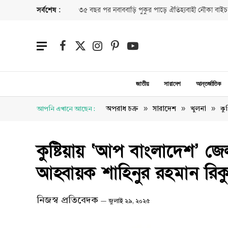
সর্বশেষ :
৩৫ বছর পর নবাববাড়ি পুকুর পাড়ে ঐতিহ্যবাহী নৌকা বাইচ
Facebook
X
Instagram
Pinterest
YouTube
(Twitter)
জাতীয়
সারাদেশ
আন্তর্জাতিক
»
»
»
অপরাধ চক্র
সারাদেশ
খুলনা
আপনি এখানে আছেন :
কু
কুষ্টিয়ায় ‘আপ বাংলাদেশ’ জ
আহ্বায়ক শাহিনুর রহমান রিক
নিজস্ব প্রতিবেদক
জুলাই ২৯, ২০২৫