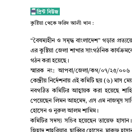
কুষ্টিয়া থেকে ফরিদ আলী খান :
“বৈষম্যহীন ও সমৃদ্ধ বাংলাদেশ” গড়ার প্র
এর কুষ্টিয়া জেলা শাখার সাংগঠনিক কার্যক্র
গঠন করা হয়েছে।
স্মারক নং: আপবা/জেলা/কগ/০৭/২৫/০০৬ 
কেন্দ্রীয় নির্দেশনায় এই কমিটি ছয় (৬) মাস 
নবগঠিত কমিটির আহ্বায়ক করা হয়েছে শাহিনু
পেয়েছেন লিমন আহমেদ, এস এম নাজমুস সাকি
হোসেন ও নুরুল আলম শামিম।
কমিটির সদস্য সচিব হয়েছেন তায়েফ হাসান। 
জিহাদ শাহরিয়ার, ছাব্বির হোসেন, মারুফ হাস