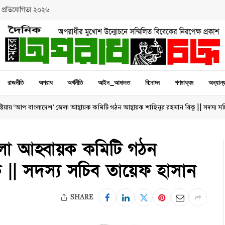
 প্রতিযোগিতা ২০২৬
রাজনীতি
অপরাধ
অর্থনীতি
আইন_আদালত
বিনোদন
গণমাধ্যম
অন্যান্
ষ্টিয়ায় ‘আপ বাংলাদেশ’ জেলা আহ্বায়ক কমিটি গঠন আহ্বায়ক শাহিনুর রহমান রিকু || সদস্য স
েলা আহ্বায়ক কমিটি গঠন
ু || সদস্য সচিব তায়েফ হাসান
SHARE