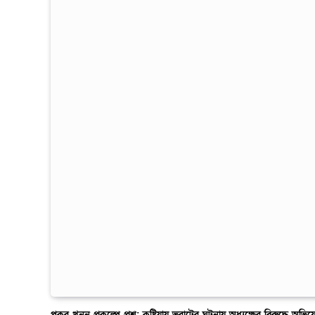
পুকুর খনন প্রকল্পে প্রশ্ন: কুষ্টিয়ায় ভরাটের ঘটনায় অধ্যক্ষের বিরুদ্ধে অভি