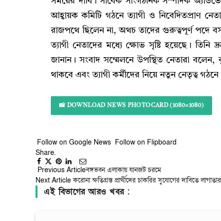
সময়ের দাবি। সাবেক সাংগঠনিক সম্পাদক অ্যাডভ
আহ্বায়ক কমিটি গঠনে ত্যাগী ও নিবেদিতপ্রাণ নেত
রাজপথে ছিলেন না, অথচ তাদের গুরুত্বপূর্ণ পদে বসা
ত্যাগী নেতাদের মধ্যে ক্ষোভ সৃষ্টি হয়েছে। তিনি
জানান। সংবাদ সম্মেলনে উপস্থিত নেতারা বলেন, কু
থাকবে এবং ত্যাগী কর্মীদের নিয়ে নতুন নেতৃত্ব গঠ
📸 DOWNLOAD NEWS PHOTOCARD (1080×1080)
Follow on Google News
Follow on Flipboard
Share.
Facebook
Twitter
Pinterest
LinkedIn
Tumblr
Email
Copy
Previous Article
বঙ্গভবন এলাকায় যানজট চরমে
Link
Next Article
করোনা ক্ষতিগ্রস্ত প্রার্থীদের চাকরির সুযোগের দাবিতে লাগাতার 
এই বিভাগের আরও খবর :