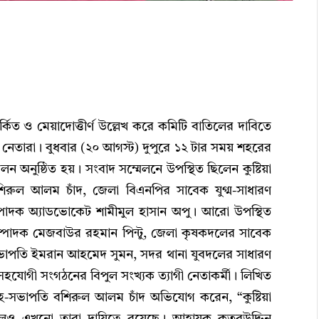
তর্কিত ও মেয়াদোত্তীর্ণ উল্লেখ করে কমিটি বাতিলের দাবিতে
েতারা। বুধবার (২০ আগস্ট) দুপুরে ১২ টার সময় শহরের
ন অনুষ্ঠিত হয়। সংবাদ সম্মেলনে উপস্থিত ছিলেন কুষ্টিয়া
ুল আলম চাঁদ, জেলা বিএনপির সাবেক যুগ্ম-সাধারণ
পাদক অ্যাডভোকেট শামীমুল হাসান অপু। আরো উপস্থিত
সম্পাদক মেজবাউর রহমান পিন্টু, জেলা কৃষকদলের সাবেক
াপতি ইমরান আহমেদ সুমন, সদর থানা যুবদলের সাধারণ
হযোগী সংগঠনের বিপুল সংখ্যক ত্যাগী নেতাকর্মী। লিখিত
সহ-সভাপতি বশিরুল আলম চাঁদ অভিযোগ করেন, “কুষ্টিয়া
ও এখনো তারা দায়িত্বে রয়েছে। আহ্বায়ক কুতুবউদ্দিন