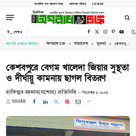
সাংবাদিক পদে আবেদন ফরম
আমাদের পরিবার
LOGIN
ই_পেপার
Facebook
X (Twitter)
Instagram
Pinterest
YouTu
»
»
»
অপরাধ চক্র
সারাদেশ
খুলনা
আপনি এখানে আছেন :
কেশবপুরে বেগম খালেদা জিয়ার সুস্থতা ও দীর্ঘায়ু কামনায় ছাগল বিতরণ
কেশবপুরে বেগম খালেদা জিয়ার সুস্থতা
ও দীর্ঘায়ু কামনায় ছাগল বিতরণ
হাফিজুর রহমান(যশোর) প্রতিনিধি
ডিসেম্বর ২, ২০২৫
SHARE