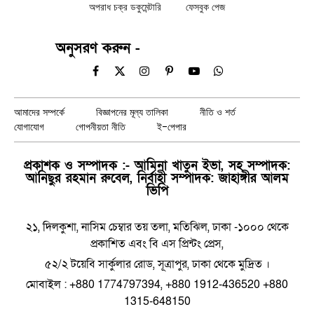
অপরাধ চক্র ডকুমেন্টারি
ফেসবুক পেজ
অনুসরণ করুন -
Facebook
X
Instagram
Pinterest
YouTube
WhatsApp
(Twitter)
আমাদের সম্পর্কে
বিজ্ঞাপনের মূল্য তালিকা
নীতি ও শর্ত
যোগাযোগ
গোপনীয়তা নীতি
ই-পেপার
প্রকাশক ও সম্পাদক :- আমিনা খাতুন ইভা, সহ সম্পাদক:
আনিছুর রহমান রুবেল, নির্বাহী সম্পাদক: জাহাঙ্গীর আলম
ভিপি
২১, দিলকুশা, নাসিম চেম্বার তয় তলা, মতিঝিল, ঢাকা -১০০০ থেকে
প্রকাশিত এবং বি এস প্রিন্টং প্রেস,
৫২/২ টয়েবি সার্কুলার রোড, সূত্রাপুর, ঢাকা থেকে মুদ্রিত ।
মোবাইল : +880 1774797394, +880 1912-436520 +880
1315-648150