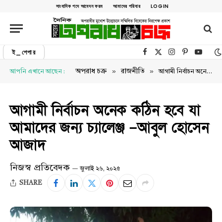
সাংবাদিক পদে আবেদন ফরম
আমাদের পরিবার
LOGIN
ই_পেপার
Facebook
X (Twitter)
Instagram
Pinterest
YouTu
»
»
অপরাধ চক্র
রাজনীতি
আপনি এখানে আছেন :
আগামী নির্বাচন অনেক কঠিন হবে যা আমাদের জন্য চ্যালেঞ্জ –আবুল হোসেন আজাদ
আগামী নির্বাচন অনেক কঠিন হবে যা
আমাদের জন্য চ্যালেঞ্জ –আবুল হোসেন
আজাদ
নিজস্ব প্রতিবেদক
জুলাই ২৬, ২০২৫
SHARE