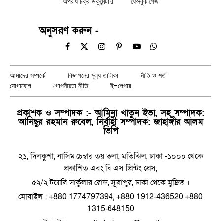
অপরাধ চক্র ডকুমেন্টারি
ফেসবুক পেজ
অনুসরণ করুন -
Facebook
X
Instagram
Pinterest
YouTube
WhatsApp
(Twitter)
আমাদের সম্পর্কে
বিজ্ঞাপনের মূল্য তালিকা
নীতি ও শর্ত
যোগাযোগ
গোপনীয়তা নীতি
ই-পেপার
প্রকাশক ও সম্পাদক :- আমিনা খাতুন ইভা, সহ সম্পাদক:
আনিছুর রহমান রুবেল, নির্বাহী সম্পাদক: জাহাঙ্গীর আলম
ভিপি
২১, দিলকুশা, নাসিম চেম্বার তয় তলা, মতিঝিল, ঢাকা -১০০০ থেকে
প্রকাশিত এবং বি এস প্রিন্টং প্রেস,
৫২/২ টয়েবি সার্কুলার রোড, সূত্রাপুর, ঢাকা থেকে মুদ্রিত ।
মোবাইল : +880 1774797394, +880 1912-436520 +880
1315-648150