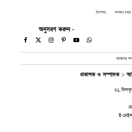
ইপেপার
অপরাধ চক্র ন
অনুসরণ করুন -
Facebook
X
Instagram
Pinterest
YouTube
WhatsApp
(Twitter)
আমাদের সম্প
প্রকাশক ও সম্পাদক :- আম
২১, দিলকু
ম
ই-মেই