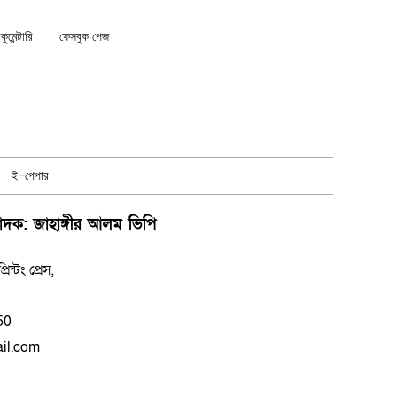
মেন্টারি
ফেসবুক পেজ
ই-পেপার
পাদক: জাহাঙ্গীর আলম ভিপি
্টং প্রেস,
50
il.com