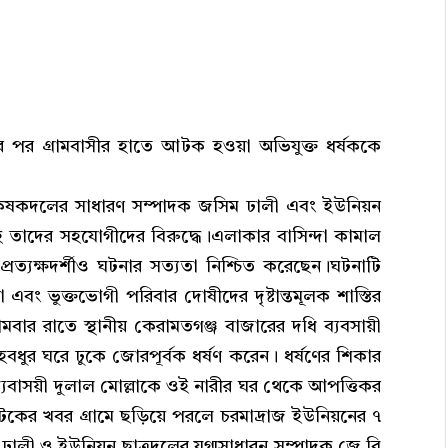
ের পর গ্রামবাসীর হাতে আটক হওয়া অভিযুক্ত ধর্ষককে
 কৃষকদলের সাধারণ সম্পাদক জসিম ঢালী এবং ইউনিয়ন
সহ তাদের সহযোগীদের বিরুদ্ধে।এলাকার বাসিন্দা কামাল
যক্ষদর্শীও ঘটনার সত্যতা নিশ্চিত করেছেন।ঘটনাটি
এবং ভুক্তভোগী পরিবার দোষীদের দৃষ্টান্তমূলক শাস্তির
োমবার রাতে স্থানীয় কেরামতগঞ্জ বাজারের দধি ব্যবসায়ী
গৃহবধুর ঘরে ঢুকে জোরপূর্বক ধর্ষণ করেন। ধর্ষণের শিকার
ে ব্যবাসয়ী দুলাল মোল্লাকে ওই নারীর ঘর থেকে আপত্তিকর
কের খবর গ্রামে ছড়িয়ে পরলে চরমাদ্রাজ ইউনিয়নের ৭
ঢালী ও ইউনিয়ন ছাত্রদলের যুগ্মসাধারন সম্পাদক জে.বি