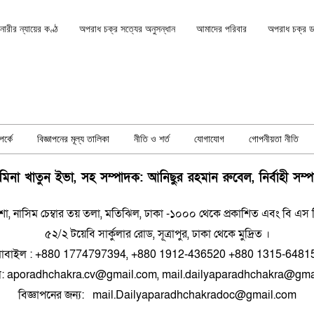
ারীর ন্যায়ের কণ্ঠ
অপরাধ চক্র সত্যের অনুসন্ধান
আমাদের পরিবার
অপরাধ চক্র ডকু
র্কে
বিজ্ঞাপনের মূল্য তালিকা
নীতি ও শর্ত
যোগাযোগ
গোপনীয়তা নীতি
িনা খাতুন ইভা, সহ সম্পাদক: আনিছুর রহমান রুবেল, নির্বাহী সম্
শা, নাসিম চেম্বার তয় তলা, মতিঝিল, ঢাকা -১০০০ থেকে প্রকাশিত এবং বি এস প্রিন
৫২/২ টয়েবি সার্কুলার রোড, সূত্রাপুর, ঢাকা থেকে মুদ্রিত ।
োবাইল : +880 1774797394, +880 1912-436520 +880 1315-6481
ল: aporadhchakra.cv@gmail.com, mail.dailyaparadhchakra@gma
বিজ্ঞাপনের জন্য: mail.Dailyaparadhchakradoc@gmail.com