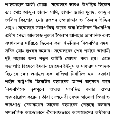
শাহজাহান আলী মোল্লা। সম্মেলনে আরও উপস্থিত ছিলেন
ডাঃ মোঃ আব্দুল হান্নান সামি, হাসান জহির মুরাদ, আব্দুল
জলিল কিশোর, মোঃ রওশন জোয়াদ্দার ও তিলাম উদ্দিন
প্রমুখ। সম্মেলনে সভাপতিত্ব করেন কয়া ইউনিয়ন বিএনপির
প্রবীণ নেতা আলহাজ্ব নূরুল ইসলাম আনছার প্রামানিক এবং
সঞ্চালনার দায়িত্বে ছিলেন কয়া ইউনিয়ন বিএনপির সদস্য
সচিব মোঃ লুৎফর রহমান। সম্মেলনের শেষ পর্যায়ে আগামী
দুই বছরের জন্য নতুন কমিটি ঘোষণা করা হয়। এতে
সভাপতি হিসেবে ইমরান হোসেন ইউনুস ও সাধারণ সম্পাদক
হিসেবে মোঃ এনামুল হক মালিথা নির্বাচিত হন। বক্তারা
শহীদ রাষ্ট্রপতি জিয়াউর রহমানের আদর্শ অনুসরণ করে
বিএনপিকে তৃণমূলে আরও সংগঠিত করার ওপর
গুরুত্বারোপ করেন। তাঁরা দেশনেত্রী বেগম খালেদা জিয়া ও
ভারপ্রাপ্ত চেয়ারম্যান তারেক রহমানের নেতৃত্বে চলমান
গণতান্ত্রিক আন্দোলনে ঐক্যবদ্ধভাবে অংশগ্রহণের অঙ্গীকার