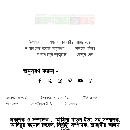
ইপেপার
অপরাধ চক্র নারীর ন্যায়ের কণ্ঠ
অপরাধ চক্র সত্যের অনুসন্ধান
আমাদের পরিবার
অপরাধ চক্র ডকুমেন্টারি
ফেসবুক পেজ
অনুসরণ করুন -
Facebook
X
Instagram
Pinterest
YouTube
WhatsApp
(Twitter)
আমাদের সম্পর্কে
বিজ্ঞাপনের মূল্য তালিকা
নীতি ও শর্ত
যোগাযোগ
গোপনীয়তা নীতি
ই-পেপার
প্রকাশক ও সম্পাদক :- আমিনা খাতুন ইভা, সহ সম্পাদক:
আনিছুর রহমান রুবেল, নির্বাহী সম্পাদক: জাহাঙ্গীর আলম