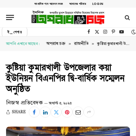
সাংবাদিক পদে আবেদন ফরম
আমাদের পরিবার
LOGIN
ই_পেপার
Facebook
X (Twitter)
Instagram
Pinterest
YouTu
»
»
অপরাধ চক্র
রাজনীতি
আপনি এখানে আছেন :
কুষ্টিয়া কুমারখালী উপজেলার কয়া ইউনিয়ন বিএনপির দ্বি-বার্ষিক সম্মেলন অনুষ্ঠিত
কুষ্টিয়া কুমারখালী উপজেলার কয়া
ইউনিয়ন বিএনপির দ্বি-বার্ষিক সম্মেলন
অনুষ্ঠিত
নিজস্ব প্রতিবেদক
অগাস্ট ৫, ২০২৫
SHARE