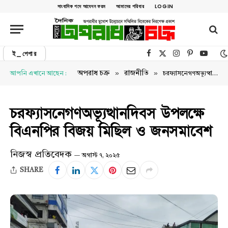
সাংবাদিক পদে আবেদন ফরম
আমাদের পরিবার
LOGIN
ই_পেপার
Facebook
X (Twitter)
Instagram
Pinterest
YouTu
»
»
অপরাধ চক্র
রাজনীতি
আপনি এখানে আছেন :
চরফ্যাসনেগণঅভ্যূত্থানদিবস উপলক্ষে বিএনপির বিজয় মিছিল ও জনসমাবেশ
চরফ্যাসনেগণঅভ্যূত্থানদিবস উপলক্ষে
বিএনপির বিজয় মিছিল ও জনসমাবেশ
নিজস্ব প্রতিবেদক
অগাস্ট ৭, ২০২৫
SHARE