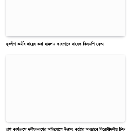
যুবলীগ কর্মীর দায়ের করা মামলায় কারাগারে সাবেক বিএনপি নেতা
ত্রাণ কার্যক্রমে দলীয়করণের অভিযোগে উত্তাল, কঠোর অবস্থানে বিরোধীদলীয় চিফ