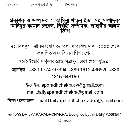
যোগাযোগ
গোপনীয়তা নীতি
ই-পেপার
প্রকাশক ও সম্পাদক :- আমিনা খাতুন ইভা, সহ সম্পাদক:
আনিছুর রহমান রুবেল, নির্বাহী সম্পাদক: জাহাঙ্গীর আলম
ভিপি
২১, দিলকুশা, নাসিম চেম্বার তয় তলা, মতিঝিল, ঢাকা -১০০০ থেকে
প্রকাশিত এবং বি এস প্রিন্টং প্রেস,
৫২/২ টয়েবি সার্কুলার রোড, সূত্রাপুর, ঢাকা থেকে মুদ্রিত ।
মোবাইল : +880 1774797394, +880 1912-436520 +880
1315-648150
ই-মেইল: aporadhchakra.cv@gmail.com,
mail.dailyaparadhchakra@gmail.com
বিজ্ঞাপনের জন্য: mail.Dailyaparadhchakradoc@gmail.com
All Daily Aparadh
© ২০২৬ DAILYAPARADHCHAKRA. Designed by
Chakra