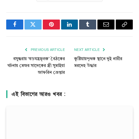
Facebook
Twitter
Pinterest
LinkedIn
Tumblr
Email
Copy
Link
PREVIOUS ARTICLE
NEXT ARTICLE
বসুন্ধরায় ‘ষড়যন্ত্রমূলক’ বৈঠকের
কুষ্টিয়ায়পৃথক স্থানে দুই নারীর
ঘটনায় মেজর সাদেকের স্ত্রী সুমাইয়া
মরদেহ উদ্ধার
জাফরিন গ্রেপ্তার
এই বিভাগের আরও খবর :