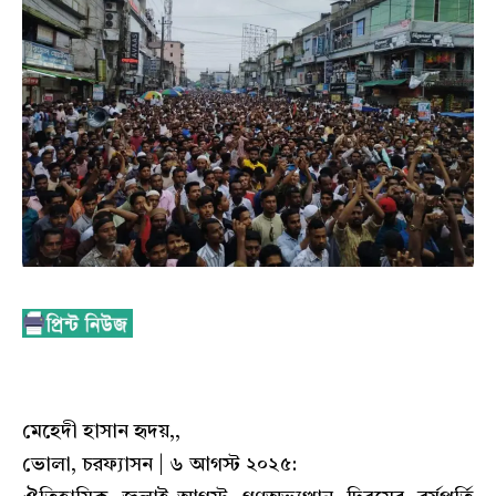
মেহেদী হাসান হৃদয়,,
ভোলা, চরফ্যাসন | ৬ আগস্ট ২০২৫: