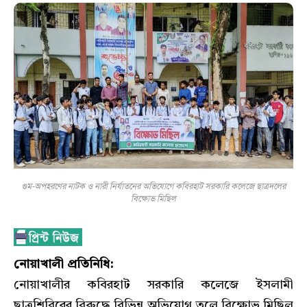
গুম-অপহরণের নাটক ও নারী নির্যাতনের অভিযোগে কবিরহাট সরকারি কলেজে ছাত্রদলের
বিক্ষোভ মিছিল
নোয়াখালী প্রতিনিধি:
নোয়াখালীর কবিরহাট সরকারি কলেজে ইসলামী
ছাত্রশিবিরের বিরুদ্ধে বিভিন্ন অভিযোগ তুলে বিক্ষোভ মিছিল