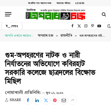
সাংবাদিক পদে আবেদন ফরম
আমাদের পরিবার
LOGIN
ই_পেপার
Facebook
X (Twitter)
Instagram
Pinterest
YouTu
»
»
অপরাধ চক্র
রাজনীতি
আপনি এখানে আছেন :
গুম-অপহরণের নাটক ও নারী নির্যাতনের অভিযোগে কবিরহাট সরকারি কলেজে ছাত্রদলের বিক্ষোভ মিছিল
গুম-অপহরণের নাটক ও নারী
নির্যাতনের অভিযোগে কবিরহাট
সরকারি কলেজে ছাত্রদলের বিক্ষোভ
মিছিল
নোয়াখালী প্রতিনিধি:
জুন ১৬, ২০২৬
SHARE