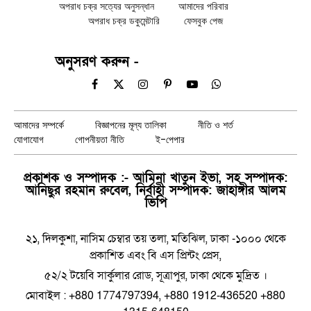
অপরাধ চক্র সত্যের অনুসন্ধান
আমাদের পরিবার
অপরাধ চক্র ডকুমেন্টারি
ফেসবুক পেজ
অনুসরণ করুন -
Facebook
X
Instagram
Pinterest
YouTube
WhatsApp
(Twitter)
আমাদের সম্পর্কে
বিজ্ঞাপনের মূল্য তালিকা
নীতি ও শর্ত
যোগাযোগ
গোপনীয়তা নীতি
ই-পেপার
প্রকাশক ও সম্পাদক :- আমিনা খাতুন ইভা, সহ সম্পাদক:
আনিছুর রহমান রুবেল, নির্বাহী সম্পাদক: জাহাঙ্গীর আলম
ভিপি
২১, দিলকুশা, নাসিম চেম্বার তয় তলা, মতিঝিল, ঢাকা -১০০০ থেকে
প্রকাশিত এবং বি এস প্রিন্টং প্রেস,
৫২/২ টয়েবি সার্কুলার রোড, সূত্রাপুর, ঢাকা থেকে মুদ্রিত ।
মোবাইল : +880 1774797394, +880 1912-436520 +880