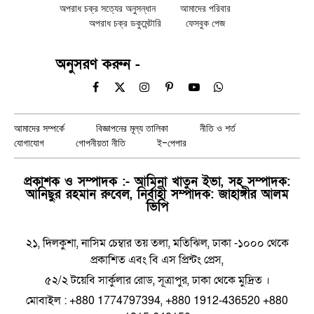
অপরাধ চক্র সত্যের অনুসন্ধান
আমাদের পরিবার
অপরাধ চক্র ডকুমেন্টারি
ফেসবুক পেজ
অনুসরণ করুন -
Facebook
X
Instagram
Pinterest
YouTube
WhatsApp
(Twitter)
আমাদের সম্পর্কে
বিজ্ঞাপনের মূল্য তালিকা
নীতি ও শর্ত
যোগাযোগ
গোপনীয়তা নীতি
ই-পেপার
প্রকাশক ও সম্পাদক :- আমিনা খাতুন ইভা, সহ সম্পাদক:
আনিছুর রহমান রুবেল, নির্বাহী সম্পাদক: জাহাঙ্গীর আলম
ভিপি
২১, দিলকুশা, নাসিম চেম্বার তয় তলা, মতিঝিল, ঢাকা -১০০০ থেকে
প্রকাশিত এবং বি এস প্রিন্টং প্রেস,
৫২/২ টয়েবি সার্কুলার রোড, সূত্রাপুর, ঢাকা থেকে মুদ্রিত ।
মোবাইল : +880 1774797394, +880 1912-436520 +880