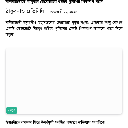
বালিয়াডাঙ্গীতে আলুবাহী ভোটভোটির ধাক্কায় পুলিশের পিকআপ খাদে
ঠাকুরগাঁও প্রতিনিধি
ফেব্রুয়ারী ২২, ২০২৬
বালিয়াডাঙ্গী-ঠাকুরগাঁও মহাসড়কের ঢোরামারা পুকুর সংলগ্ন এলাকায় আলু বোঝাই
একটি ভোটভোটি নিয়ন্ত্রণ হারিয়ে পুলিশের একটি পিকআপ ভ্যানকে ধাক্কা দিলে
সড়ক…
রংপুর
ঈশ্বরদীতে রমজান ঘিরে ঊর্ধ্বমূখী সবজির বাজারে নাভিশ্বাস মধ্যবিত্তে