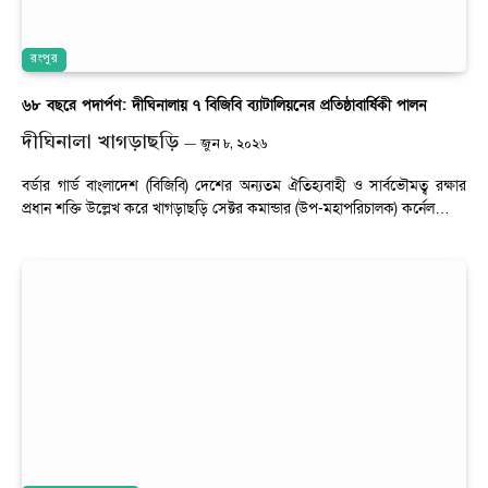
রংপুর
৬৮ বছরে পদার্পণ: দীঘিনালায় ৭ বিজিবি ব্যাটালিয়নের প্রতিষ্ঠাবার্ষিকী পালন
দীঘিনালা খাগড়াছড়ি
জুন ৮, ২০২৬
বর্ডার গার্ড বাংলাদেশ (বিজিবি) দেশের অন্যতম ঐতিহ্যবাহী ও সার্বভৌমত্ব রক্ষার
প্রধান শক্তি উল্লেখ করে খাগড়াছড়ি সেক্টর কমান্ডার (উপ-মহাপরিচালক) কর্নেল…