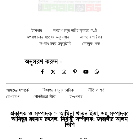
ইপেপার
অপরাধ চক্র নারীর ন্যায়ের কণ্ঠ
অপরাধ চক্র সত্যের অনুসন্ধান
আমাদের পরিবার
অপরাধ চক্র ডকুমেন্টারি
ফেসবুক পেজ
অনুসরণ করুন -
Facebook
X
Instagram
Pinterest
YouTube
WhatsApp
(Twitter)
আমাদের সম্পর্কে
বিজ্ঞাপনের মূল্য তালিকা
নীতি ও শর্ত
যোগাযোগ
গোপনীয়তা নীতি
ই-পেপার
প্রকাশক ও সম্পাদক :- আমিনা খাতুন ইভা, সহ সম্পাদক:
আনিছুর রহমান রুবেল, নির্বাহী সম্পাদক: জাহাঙ্গীর আলম
ভিপি