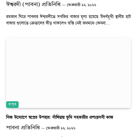
ঈশ্বরদী (পাবনা) প্রতিনিধি
ফেব্রুয়ারী ২২, ২০২৬
রমজান ঘিরে পাবনার ঈশ্বরদীতে সবজির বাজার মূল্য হয়েছে ঊর্ধ্বমূখী৷ স্থানীয় হাট
বাজার গুলোতে ক্রেতাদের ভীড় থাকলেও স্বস্তি নেই জনমনে৷ কেননা…
রংপুর
নিজ উদ্যোগে স্বপ্নের উপহার: সাঁথিয়ায় ভূমি সহকারীর প্রশংয়সনী কাজ
পাবনা প্রতিনিধি
ফেব্রুয়ারী ২২, ২০২৬