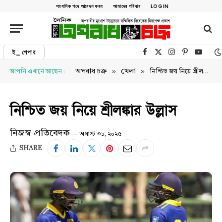
সাংবাদিক পদে আবেদন ফরম
আমাদের পরিবার
LOGIN
ই_পেপার
Facebook
X (Twitter)
Instagram
Pinterest
YouTu
»
»
অপরাধ চক্র
খেলা
আপনি এখানে আছেন :
নিশ্চিত জয় নিয়ে শ্রীলঙ্কার উল্লাস
নিশ্চিত জয় নিয়ে শ্রীলঙ্কার উল্লাস
নিজস্ব প্রতিবেদক
অগাস্ট ৩১, ২০২৫
SHARE