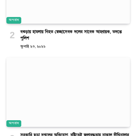
অপরাধ
বগুড়ায় হামলায় নিহত স্বেচ্ছাসেবক দলের সাবেক আহ্বায়ক, তদন্তে
পুলিশ
জুলাই ২৩, ২০২৬
অপরাধ
সরকারি ছড়া দখলের অভিযোগ, বৃষ্টিতেই জলাবদ্ধতায় নাকাল দীঘিনালার