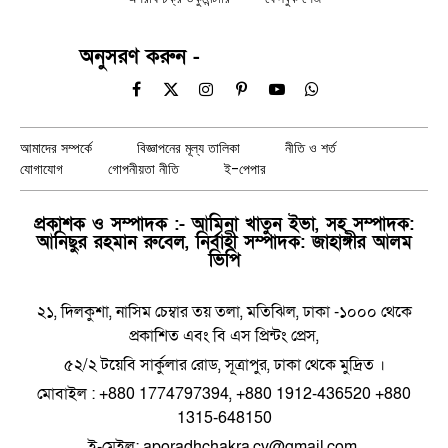
অনুসরণ করুন -
Facebook
X
Instagram
Pinterest
YouTube
WhatsApp
(Twitter)
আমাদের সম্পর্কে
বিজ্ঞাপনের মূল্য তালিকা
নীতি ও শর্ত
যোগাযোগ
গোপনীয়তা নীতি
ই-পেপার
প্রকাশক ও সম্পাদক :- আমিনা খাতুন ইভা, সহ সম্পাদক:
আনিছুর রহমান রুবেল, নির্বাহী সম্পাদক: জাহাঙ্গীর আলম
ভিপি
২১, দিলকুশা, নাসিম চেম্বার তয় তলা, মতিঝিল, ঢাকা -১০০০ থেকে
প্রকাশিত এবং বি এস প্রিন্টং প্রেস,
৫২/২ টয়েবি সার্কুলার রোড, সূত্রাপুর, ঢাকা থেকে মুদ্রিত ।
মোবাইল : +880 1774797394, +880 1912-436520 +880
1315-648150
ই-মেইল: aporadhchakra.cv@gmail.com,