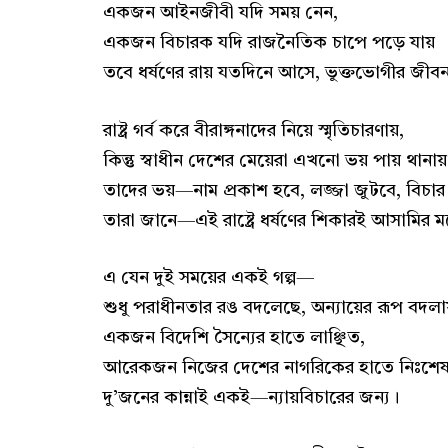
একজন আইনজীবী যদি সময় নেন,
একজন বিচারক যদি রাজনৈতিক চাপে পড়ে যায়
তবে ধর্ষণের রায় যতদিনে আসে, ভুক্তভোগীর জীব
রাষ্ট্র গর্ব করে বীরাঙ্গনাদের নিয়ে স্মৃতিচারণায়,
কিন্তু স্বাধীন দেশের মেয়েরা এখনো ভয় পায় থানা
তাদের ভয়—নাম প্রকাশ হবে, লজ্জা জুটবে, বিচার
তারা জানে—এই রাষ্ট্রে ধর্ষণের শিকারই আসামির 
এ যেন দুই সময়ের একই গল্প—
শুধু পরাধীনতার রঙ বদলেছে, অন্যায়ের রূপ বদলা
একজন বিদেশি সৈন্যের হাতে লাঞ্ছিত,
আরেকজন নিজের দেশের নাগরিকের হাতে নিঃশে
দু’জনের কান্নাই একই—ন্যায়বিচারের জন্য।