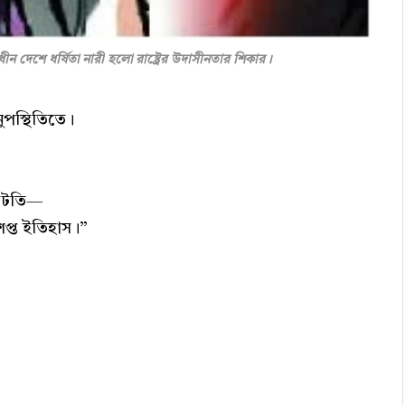
াধীন দেশে ধর্ষিতা নারী হলো রাষ্ট্রের উদাসীনতার শিকার।
ুপস্থিতিতে।
 ঘাটতি—
প্ত ইতিহাস।”