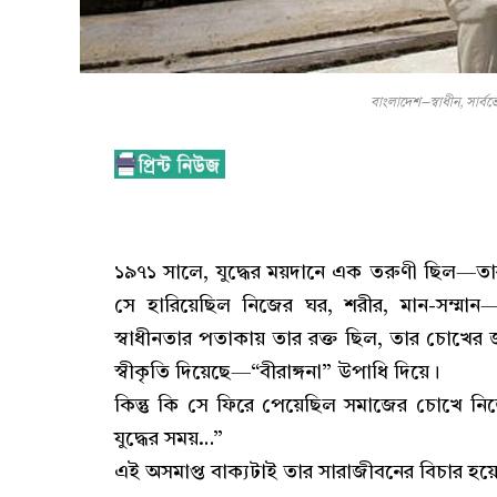
বাংলাদেশ—স্বাধীন, সার্বভৌ
১৯৭১ সালে, যুদ্ধের ময়দানে এক তরুণী ছিল—তার 
সে হারিয়েছিল নিজের ঘর, শরীর, মান-সম্মান—ক
স্বাধীনতার পতাকায় তার রক্ত ছিল, তার চোখের জ
স্বীকৃতি দিয়েছে—“বীরাঙ্গনা” উপাধি দিয়ে।
কিন্তু কি সে ফিরে পেয়েছিল সমাজের চোখে নি
যুদ্ধের সময়…”
এই অসমাপ্ত বাক্যটাই তার সারাজীবনের বিচার হয়