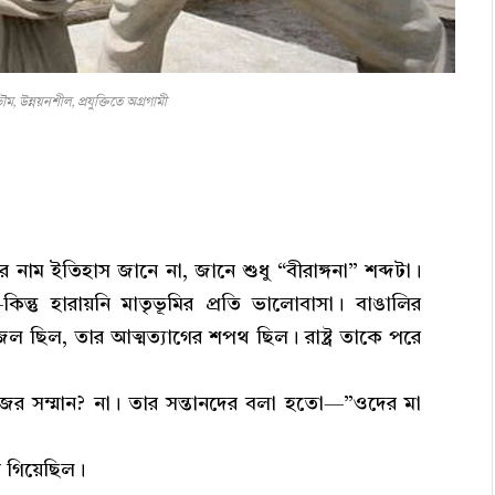
ম, উন্নয়নশীল, প্রযুক্তিতে অগ্রগামী
নাম ইতিহাস জানে না, জানে শুধু “বীরাঙ্গনা” শব্দটা।
িন্তু হারায়নি মাতৃভূমির প্রতি ভালোবাসা। বাঙালির
ল ছিল, তার আত্মত্যাগের শপথ ছিল। রাষ্ট্র তাকে পরে
জের সম্মান? না। তার সন্তানদের বলা হতো—”ওদের মা
ে গিয়েছিল।