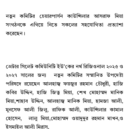
নতুন কমিটির চেয়ারপার্সন কাউন্সিলার আসরাফ মিয়া
সংগঠনকে এগিয়ে নিতে সকলের সহযোগিতা প্রত্যাশা
করেছেন।
গ্রেটার সিলেট কমিউনিটি ইউ’কের নর্থ রিজিওনাল ২০২৫ ও
২০২৭ সালের জন্য নতুন কমিটির সম্মানিত উপদেষ্টা
পরিষদে রয়েছেন আলহাজ্ব ফয়জুর রহমান চৌধুরী, হাজি
কবির উদ্দিন, হাজি জিতু মিয়া, শেখ মোহাম্মদ মানিক
মিয়া,শাহাব উদ্দিন, আলহাজ্ব মানিক মিয়া, হামজা আলী,
মুনসেফ আলী জিলু, রাফিক আলী, কাউন্সিলার কামাল
হোসেন, লালু মিয়া,মোহাম্মদ ওয়াদুদুর রহমান মাখন,ও
ইসমাইল আলী মিরাস,