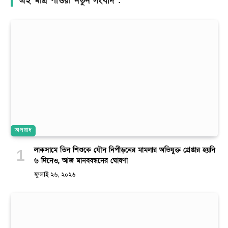
এই মাত্র পাওয়া নতুন সংবাদ :
অপরাধ
লাকসামে তিন শিশুকে যৌন নিপীড়নের মামলার অভিযুক্ত গ্রেপ্তার হয়নি
৬ দিনেও, আজ মানববন্ধনের ঘোষণা
জুলাই ২৬, ২০২৬