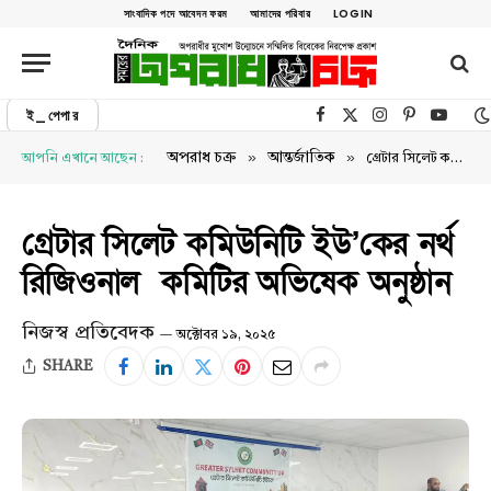
সাংবাদিক পদে আবেদন ফরম
আমাদের পরিবার
LOGIN
ই_পেপার
Facebook
X (Twitter)
Instagram
Pinterest
YouTu
»
»
অপরাধ চক্র
আন্তর্জাতিক
আপনি এখানে আছেন :
গ্রেটার সিলেট কমিউনিটি ইউ’কের নর্থ রিজিওনাল কমিটির অভিষেক অনুষ্ঠান
গ্রেটার সিলেট কমিউনিটি ইউ’কের নর্থ
রিজিওনাল কমিটির অভিষেক অনুষ্ঠান
নিজস্ব প্রতিবেদক
অক্টোবর ১৯, ২০২৫
SHARE