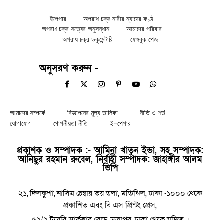
ইপেপার
অপরাধ চক্র নারীর ন্যায়ের কণ্ঠ
অপরাধ চক্র সত্যের অনুসন্ধান
আমাদের পরিবার
অপরাধ চক্র ডকুমেন্টারি
ফেসবুক পেজ
অনুসরণ করুন -
Facebook
X
Instagram
Pinterest
YouTube
WhatsApp
(Twitter)
আমাদের সম্পর্কে
বিজ্ঞাপনের মূল্য তালিকা
নীতি ও শর্ত
যোগাযোগ
গোপনীয়তা নীতি
ই-পেপার
প্রকাশক ও সম্পাদক :- আমিনা খাতুন ইভা, সহ সম্পাদক:
আনিছুর রহমান রুবেল, নির্বাহী সম্পাদক: জাহাঙ্গীর আলম
ভিপি
২১, দিলকুশা, নাসিম চেম্বার তয় তলা, মতিঝিল, ঢাকা -১০০০ থেকে
প্রকাশিত এবং বি এস প্রিন্টং প্রেস,
৫২/২ টয়েবি সার্কুলার রোড, সূত্রাপুর, ঢাকা থেকে মুদ্রিত ।