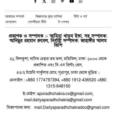
Facebook
X
Instagram
Pinterest
YouTube
WhatsApp
(Twitter)
আমাদের সম্পর্কে
বিজ্ঞাপনের মূল্য তালিকা
নীতি ও শর্ত
যোগাযোগ
গোপনীয়তা নীতি
ই-পেপার
প্রকাশক ও সম্পাদক :- আমিনা খাতুন ইভা, সহ সম্পাদক:
আনিছুর রহমান রুবেল, নির্বাহী সম্পাদক: জাহাঙ্গীর আলম
ভিপি
২১, দিলকুশা, নাসিম চেম্বার তয় তলা, মতিঝিল, ঢাকা -১০০০ থেকে
প্রকাশিত এবং বি এস প্রিন্টং প্রেস,
৫২/২ টয়েবি সার্কুলার রোড, সূত্রাপুর, ঢাকা থেকে মুদ্রিত ।
মোবাইল : +880 1774797394, +880 1912-436520 +880
1315-648150
ই-মেইল: aporadhchakra.cv@gmail.com,
mail.dailyaparadhchakra@gmail.com
বিজ্ঞাপনের জন্য: mail.Dailyaparadhchakradoc@gmail.com