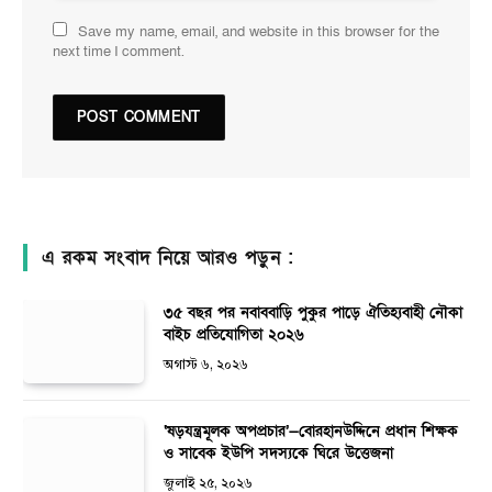
Save my name, email, and website in this browser for the
next time I comment.
এ রকম সংবাদ নিয়ে আরও পড়ুন :
৩৫ বছর পর নবাববাড়ি পুকুর পাড়ে ঐতিহ্যবাহী নৌকা
বাইচ প্রতিযোগিতা ২০২৬
অগাস্ট ৬, ২০২৬
‘ষড়যন্ত্রমূলক অপপ্রচার’—বোরহানউদ্দিনে প্রধান শিক্ষক
ও সাবেক ইউপি সদস্যকে ঘিরে উত্তেজনা
জুলাই ২৫, ২০২৬