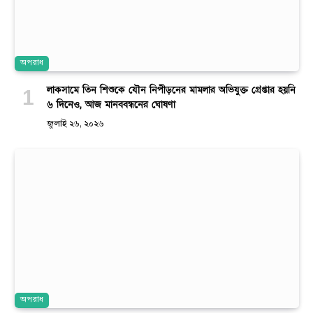
অপরাধ
লাকসামে তিন শিশুকে যৌন নিপীড়নের মামলার অভিযুক্ত গ্রেপ্তার হয়নি
৬ দিনেও, আজ মানববন্ধনের ঘোষণা
জুলাই ২৬, ২০২৬
অপরাধ