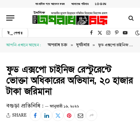
সাংবাদিক পদে আবেদন ফরম
আমাদের পরিবার
LOGIN
ই_পেপার
Facebook
X (Twitter)
Instagram
Pinterest
YouTu
»
»
অপরাধ চক্র
দুর্ঘটনার
আপনি এখানে আছেন :
ফুড এক্সপো চাইনিজ রেস্টুরেন্টে ভোক্তা অধিকারের অভিযান, ২০ হাজার টাকা জরিমানা
ফুড এক্সপো চাইনিজ রেস্টুরেন্টে
ভোক্তা অধিকারের অভিযান, ২০ হাজার
টাকা জরিমানা
বগুড়া প্রতিনিধি :
জানুয়ারী ১৯, ২০২৬
SHARE