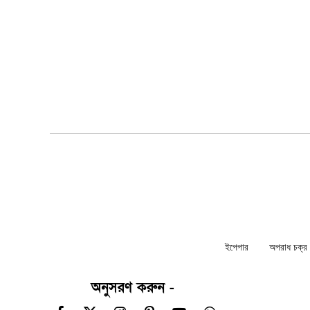
ইপেপার
অপরাধ চক্র ন
অনুসরণ করুন -