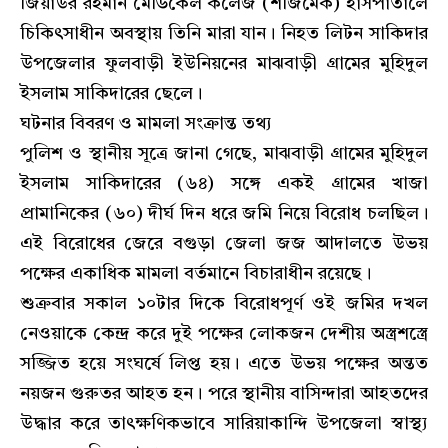
জিয়াউর রহমান মেডিকেল কলেজ (শজিমেক) হাসপাতালে
চিকিৎসাধীন অবস্থায় তিনি মারা যান। নিহত লিটন সাকিদার
উপজেলার ফুলবাড়ী ইউনিয়নের মাঝবাড়ী গ্রামের মুহিদুল
ইসলাম সাকিদারের ছেলে।
​ঘটনার বিবরণ ও মামলা সংক্রান্ত তথ্য
​পুলিশ ও স্থানীয় সূত্রে জানা গেছে, মাঝবাড়ী গ্রামের মুহিদুল
ইসলাম সাকিদারের (৬৪) সঙ্গে একই গ্রামের খাজা
প্রামানিকের (৬০) দীর্ঘ দিন ধরে জমি নিয়ে বিরোধ চলছিল।
এই বিরোধের জেরে বগুড়া জেলা জজ আদালতে উভয়
পক্ষের একাধিক মামলা বর্তমানে বিচারাধীন রয়েছে।
​শুক্রবার সকাল ১০টার দিকে বিরোধপূর্ণ ওই জমির দখল
নেওয়াকে কেন্দ্র করে দুই পক্ষের লোকজন দেশীয় অস্ত্রশস্ত্রে
সজ্জিত হয়ে সংঘর্ষে লিপ্ত হয়। এতে উভয় পক্ষের অন্তত
নয়জন গুরুতর আহত হন। পরে স্থানীয় বাসিন্দারা আহতদের
উদ্ধার করে তাৎক্ষণিকভাবে সারিয়াকান্দি উপজেলা স্বাস্থ্য