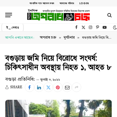
সাংবাদিক পদে আবেদন ফরম
আমাদের পরিবার
LOGIN
ই_পেপার
Facebook
X (Twitter)
Instagram
Pinterest
YouTu
»
»
অপরাধ চক্র
দুর্ঘটনার
আপনি এখানে আছেন :
বগুড়ায় জমি নিয়ে বিরোধে সংঘর্ষ: চিকিৎসাধীন অবস্থায় নিহত ১, আহত ৮
বগুড়ায় জমি নিয়ে বিরোধে সংঘর্ষ:
চিকিৎসাধীন অবস্থায় নিহত ১, আহত ৮
বগুড়া প্রতিনিধি:
জুলাই ৩, ২০২৬
SHARE