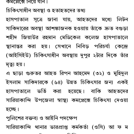
কমপ্লেক্সে নিয়ে যান।
​চিকিৎসাধীন অবস্থা ও হতাহতদের তথ্য
​হাসপাতাল সূত্রে জানা যায়, আহতদের মধ্যে লিটন
সাকিদারের অবস্থা আশঙ্কাজনক হওয়ায় তাঁকে দ্রুত বগুড়া
শহীদ জিয়াউর রহমান মেডিকেল কলেজ হাসপাতালে
স্থানান্তর করা হয়। সেখানে নিবিড় পরিচর্যা কেন্দ্রে
(আইসিইউ) চিকিৎসাধীন অবস্থায় দুপুর ২টার দিকে তাঁর
মৃত্যু হয়।
​এ ছাড়া গুরুতর আহত রিপন আহমেদ (৩২) ও মুহিদুল
ইসলাম সাকিদারকে (৬৪) উন্নত চিকিৎসার জন্য একই
হাসপাতালে ভর্তি করা হয়েছে। বাকি আহতদের
সারিয়াকান্দি উপজেলা স্বাস্থ্য কমপ্লেক্সে চিকিৎসা দেওয়া
হচ্ছে।
​পুলিশের বক্তব্য ও আইনি পদক্ষেপ
​সারিয়াকান্দি থানার ভারপ্রাপ্ত কর্মকর্তা (ওসি) আ ফ ম