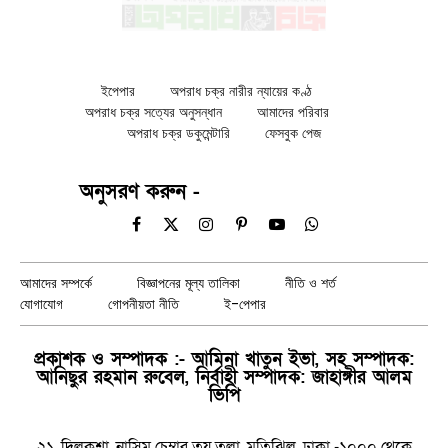
ইপেপার
অপরাধ চক্র নারীর ন্যায়ের কণ্ঠ
অপরাধ চক্র সত্যের অনুসন্ধান
আমাদের পরিবার
অপরাধ চক্র ডকুমেন্টারি
ফেসবুক পেজ
অনুসরণ করুন -
Facebook
X
Instagram
Pinterest
YouTube
WhatsApp
(Twitter)
আমাদের সম্পর্কে
বিজ্ঞাপনের মূল্য তালিকা
নীতি ও শর্ত
যোগাযোগ
গোপনীয়তা নীতি
ই-পেপার
প্রকাশক ও সম্পাদক :- আমিনা খাতুন ইভা, সহ সম্পাদক:
আনিছুর রহমান রুবেল, নির্বাহী সম্পাদক: জাহাঙ্গীর আলম
ভিপি
২১, দিলকুশা, নাসিম চেম্বার তয় তলা, মতিঝিল, ঢাকা -১০০০ থেকে