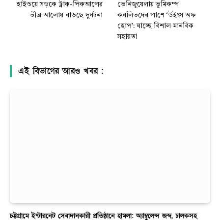
হাইওয়ে সড়কে ট্রাক-পিকআপের
ভেনিজুয়েলায় ভূমিকম্প
তীব্র আলোয় বাড়ছে দুর্ঘটনা
কবলিতদের পাশে ‘উইংস অফ
হোপ’: যাচ্ছে বিশাল মানবিক
সহায়তা
এই বিভাগের আরও খবর :
চট্টগ্রামে ইন্টারনেট সেবাদানকারী প্রতিষ্ঠানে হামলা: অ্যাম্বুলেন্স জব্দ, চালকসহ