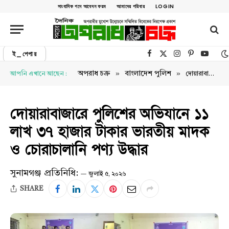
সাংবাদিক পদে আবেদন ফরম
আমাদের পরিবার
LOGIN
ই_পেপার
Facebook
X (Twitter)
Instagram
Pinterest
YouTu
»
»
অপরাধ চক্র
বাংলাদেশ পুলিশ
আপনি এখানে আছেন :
দোয়ারাবাজারে পুলিশের অভিযানে ১১ লাখ ৩৭ হাজার টাকার ভারতীয় মাদক ও চোরাচালানি পণ্য উদ্ধার
দোয়ারাবাজারে পুলিশের অভিযানে ১১
লাখ ৩৭ হাজার টাকার ভারতীয় মাদক
ও চোরাচালানি পণ্য উদ্ধার
সুনামগঞ্জ প্রতিনিধি:
জুলাই ৫, ২০২৬
SHARE