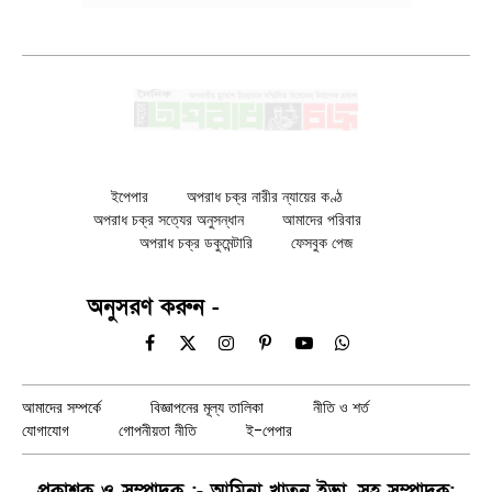
ইপেপার
অপরাধ চক্র নারীর ন্যায়ের কণ্ঠ
অপরাধ চক্র সত্যের অনুসন্ধান
আমাদের পরিবার
অপরাধ চক্র ডকুমেন্টারি
ফেসবুক পেজ
অনুসরণ করুন -
Facebook
X
Instagram
Pinterest
YouTube
WhatsApp
(Twitter)
আমাদের সম্পর্কে
বিজ্ঞাপনের মূল্য তালিকা
নীতি ও শর্ত
যোগাযোগ
গোপনীয়তা নীতি
ই-পেপার
প্রকাশক ও সম্পাদক :- আমিনা খাতুন ইভা, সহ সম্পাদক: