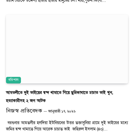
উঠান বৈঠকে উদ্দেশ্য হাজার হাজার মানুষের ঢল। নারী,পুরুষ কিংবা…
বরিশাল
আমতলীতে দুই ভাইয়ের দ্বন্দ থামাতে গিয়ে ছুরিকাঘাতে চাচাত ভাই খুন,
হত্যাকারীসহ ২ জন আটক
নিজস্ব প্রতিবেদক
জানুয়ারী ১৭, ২০২৬
বরগুনার আমতলীর হলদিয়া ইউনিয়নের উত্তর তক্তাবুনিয়া গ্রামে দুই ভাইয়ের মধ্যে
জমির দ্বন্দ থামাতে গিয়ে আরেক চাচাত ভাই জহিরুল ইসলাম (৪০)…