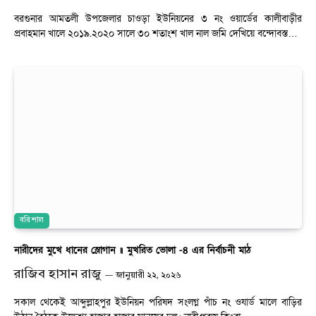
বরগুনার আমতলী উপজেলার চাওড়া ইউনিয়নের ৩ নং ওয়ার্ডের কালীবাড়ীর
প্রবাহমান খালে ২০১৯.২০২০ সালে ৩০ শতাংশ খাল নাল জমি দেখিয়ে বন্দোবস্ত…
বরিশাল
নারীদের মুখে ধানের স্লোগান ॥ মুখরিত ভোলা -৪ এর নির্বাচনী মাঠ
রাজিব হাসান রাজু
জানুয়ারী ২২, ২০২৬
সকাল থেকেই আব্দুল্লাহপুর ইউনিয়ন পরিষদ সংলগ্ন পাঁচ নং ওযার্ড মালে বাড়ির