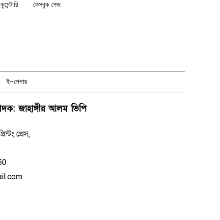
মেন্টারি
ফেসবুক পেজ
ই-পেপার
পাদক: জাহাঙ্গীর আলম ভিপি
্টং প্রেস,
50
il.com