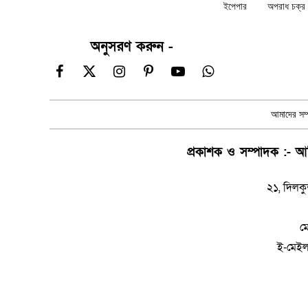
ইপেপার
অপরাধ চক্র ন
অনুসরণ করুন -
Facebook
X
Instagram
Pinterest
YouTube
WhatsApp
(Twitter)
আমাদের সম্প
প্রকাশক ও সম্পাদক :- আম
২১, দিলকু
ম
ই-মেই