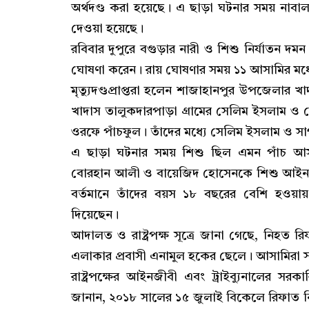
অর্থদণ্ড করা হয়েছে। এ ছাড়া ঘটনার সময় নাব
দেওয়া হয়েছে।
রবিবার দুপুরে বগুড়ার নারী ও শিশু নির্যাতন দ
ঘোষণা করেন। রায় ঘোষণার সময় ১১ আসামির মধ
মৃত্যুদণ্ডপ্রাপ্তরা হলেন শাজাহানপুর উপজেলা
খাদাস তালুকদারপাড়া গ্রামের সেলিম ইসলাম ও ম
ওরফে পাঁচফুল। তাঁদের মধ্যে সেলিম ইসলাম ও স
এ ছাড়া ঘটনার সময় শিশু ছিল এমন পাঁচ আস
বোরহান আলী ও বায়েজিদ হোসেনকে শিশু আইন, 
বর্তমানে তাঁদের বয়স ১৮ বছরের বেশি হওয়া
দিয়েছেন।
আদালত ও রাষ্ট্রপক্ষ সূত্রে জানা গেছে, নিহ
এলাকার প্রবাসী এনামুল হকের ছেলে। আসামিরা 
রাষ্ট্রপক্ষের আইনজীবী এবং ট্রাইব্যুনালের
জানান, ২০১৮ সালের ১৫ জুলাই বিকেলে রিফাত নিখো