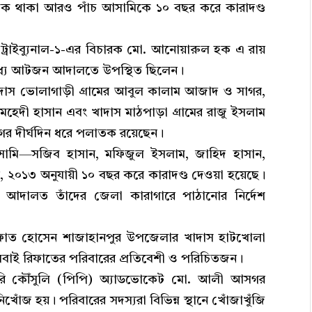
ালক থাকা আরও পাঁচ আসামিকে ১০ বছর করে কারাদণ্ড
মন ট্রাইব্যুনাল-১-এর বিচারক মো. আনোয়ারুল হক এ রায়
্যে আটজন আদালতে উপস্থিত ছিলেন।
র খাদাস ভোলাগাড়ী গ্রামের আবুল কালাম আজাদ ও সাগর,
েহেদী হাসান এবং খাদাস মাঠপাড়া গ্রামের রাজু ইসলাম
াগর দীর্ঘদিন ধরে পলাতক রয়েছেন।
ামি—সজিব হাসান, মফিজুল ইসলাম, জাহিদ হাসান,
২০১৩ অনুযায়ী ১০ বছর করে কারাদণ্ড দেওয়া হয়েছে।
য় আদালত তাঁদের জেলা কারাগারে পাঠানোর নির্দেশ
ত রিফাত হোসেন শাজাহানপুর উপজেলার খাদাস হাটখোলা
সবাই রিফাতের পরিবারের প্রতিবেশী ও পরিচিতজন।
 সরকারি কৌঁসুলি (পিপি) অ্যাডভোকেট মো. আলী আসগর
ঁজ হয়। পরিবারের সদস্যরা বিভিন্ন স্থানে খোঁজাখুঁজি