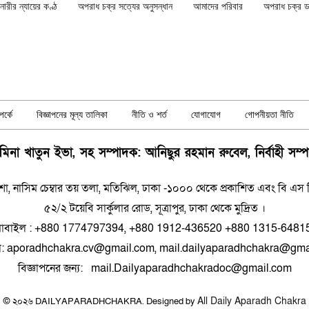
ারীর ন্যায়ের কণ্ঠ
অপরাধ চক্র সত্যের অনুসন্ধান
আমাদের পরিবার
অপরাধ চক্র ডকু
র্কে
বিজ্ঞাপনের মূল্য তালিকা
নীতি ও শর্ত
যোগাযোগ
গোপনীয়তা নীতি
িনা খাতুন ইভা, সহ সম্পাদক: আনিছুর রহমান রুবেল, নির্বাহী সম্
শা, নাসিম চেম্বার তয় তলা, মতিঝিল, ঢাকা -১০০০ থেকে প্রকাশিত এবং বি এস প্রিন
৫২/২ টয়েবি সার্কুলার রোড, সূত্রাপুর, ঢাকা থেকে মুদ্রিত ।
োবাইল : +880 1774797394, +880 1912-436520 +880 1315-6481
ল: aporadhchakra.cv@gmail.com, mail.dailyaparadhchakra@gma
বিজ্ঞাপনের জন্য: mail.Dailyaparadhchakradoc@gmail.com
All Daily Aparadh Chakra
© ২০২৬ DAILYAPARADHCHAKRA. Designed by