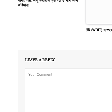
মাথায় রায়: আবু তাহেরের মৃত্যুদণ্ড, ৫ লাখ টাকা
জরিমানা
রিট (WRIT) সম্পর্
LEAVE A REPLY