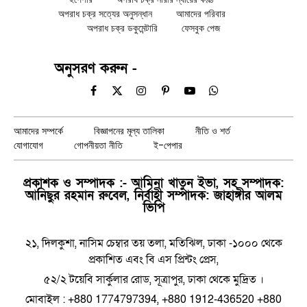
অপরাধ চক্র সত্যের অনুসন্ধান
আমাদের পরিবার
অপরাধ চক্র ডকুমেন্টারি
ফেসবুক পেজ
অনুসরণ করুন -
Facebook
X
Instagram
Pinterest
YouTube
WhatsApp
(Twitter)
আমাদের সম্পর্কে
বিজ্ঞাপনের মূল্য তালিকা
নীতি ও শর্ত
যোগাযোগ
গোপনীয়তা নীতি
ই-পেপার
প্রকাশক ও সম্পাদক :- আমিনা খাতুন ইভা, সহ সম্পাদক:
আনিছুর রহমান রুবেল, নির্বাহী সম্পাদক: জাহাঙ্গীর আলম
ভিপি
২১, দিলকুশা, নাসিম চেম্বার তয় তলা, মতিঝিল, ঢাকা -১০০০ থেকে
প্রকাশিত এবং বি এস প্রিন্টং প্রেস,
৫২/২ টয়েবি সার্কুলার রোড, সূত্রাপুর, ঢাকা থেকে মুদ্রিত ।
মোবাইল : +880 1774797394, +880 1912-436520 +880