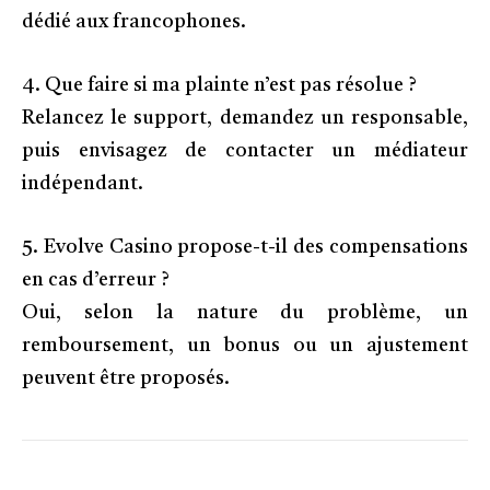
dédié aux francophones.
4. Que faire si ma plainte n’est pas résolue ?
Relancez le support, demandez un responsable,
puis envisagez de contacter un médiateur
indépendant.
5. Evolve Casino propose-t-il des compensations
en cas d’erreur ?
Oui, selon la nature du problème, un
remboursement, un bonus ou un ajustement
peuvent être proposés.