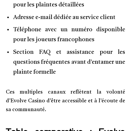
pour les plaintes détaillées
Adresse e-mail dédiée au service client
Téléphone avec un numéro disponible
pour les joueurs francophones
Section FAQ et assistance pour les
questions fréquentes avant d’entamer une
plainte formelle
Ces multiples canaux reflètent la volonté
d’Evolve Casino d’être accessible et à l’écoute de
sa communauté.