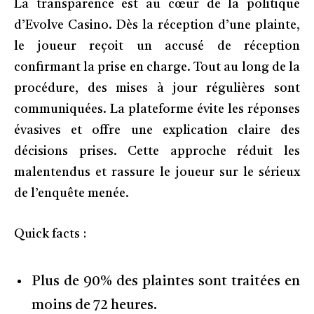
La transparence est au cœur de la politique
d’Evolve Casino. Dès la réception d’une plainte,
le joueur reçoit un accusé de réception
confirmant la prise en charge. Tout au long de la
procédure, des mises à jour régulières sont
communiquées. La plateforme évite les réponses
évasives et offre une explication claire des
décisions prises. Cette approche réduit les
malentendus et rassure le joueur sur le sérieux
de l’enquête menée.
Quick facts :
Plus de 90% des plaintes sont traitées en
moins de 72 heures.