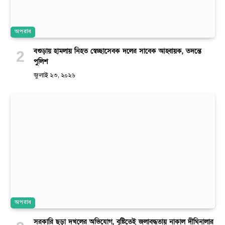
অপরাধ
বগুড়ায় হামলায় নিহত স্বেচ্ছাসেবক দলের সাবেক আহ্বায়ক, তদন্তে
পুলিশ
জুলাই ২৩, ২০২৬
অপরাধ
সরকারি ছড়া দখলের অভিযোগ, বৃষ্টিতেই জলাবদ্ধতায় নাকাল দীঘিনালার