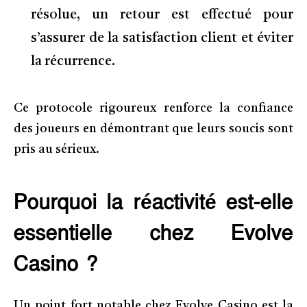
résolue, un retour est effectué pour
s’assurer de la satisfaction client et éviter
la récurrence.
Ce protocole rigoureux renforce la confiance
des joueurs en démontrant que leurs soucis sont
pris au sérieux.
Pourquoi la réactivité est-elle
essentielle chez Evolve
Casino ?
Un point fort notable chez Evolve Casino est la