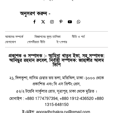
অনুসরণ করুন -
Facebook
X
Instagram
Pinterest
YouTube
WhatsApp
(Twitter)
আমাদের সম্পর্কে
বিজ্ঞাপনের মূল্য তালিকা
নীতি ও শর্ত
যোগাযোগ
গোপনীয়তা নীতি
ই-পেপার
প্রকাশক ও সম্পাদক :- আমিনা খাতুন ইভা, সহ সম্পাদক:
আনিছুর রহমান রুবেল, নির্বাহী সম্পাদক: জাহাঙ্গীর আলম
ভিপি
২১, দিলকুশা, নাসিম চেম্বার তয় তলা, মতিঝিল, ঢাকা -১০০০ থেকে
প্রকাশিত এবং বি এস প্রিন্টং প্রেস,
৫২/২ টয়েবি সার্কুলার রোড, সূত্রাপুর, ঢাকা থেকে মুদ্রিত ।
মোবাইল : +880 1774797394, +880 1912-436520 +880
1315-648150
ই-মেইল: aporadhchakra.cv@gmail.com,