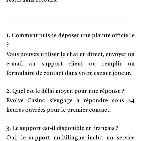
1. Comment puis-je déposer une plainte officielle
?
Vous pouvez utiliser le chat en direct, envoyer un
e-mail au support client ou remplir un
formulaire de contact dans votre espace joueur.
2. Quel est le délai moyen pour une réponse ?
Evolve Casino s’engage à répondre sous 24
heures ouvrées pour le premier contact.
3. Le support est-il disponible en français ?
Oui, le support multilingue inclut un service