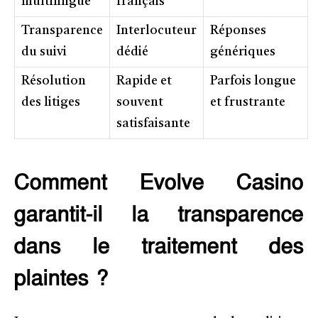
multilingue
français
Transparence
Interlocuteur
Réponses
du suivi
dédié
génériques
Résolution
Rapide et
Parfois longue
des litiges
souvent
et frustrante
satisfaisante
Comment Evolve Casino
garantit-il la transparence
dans le traitement des
plaintes ?