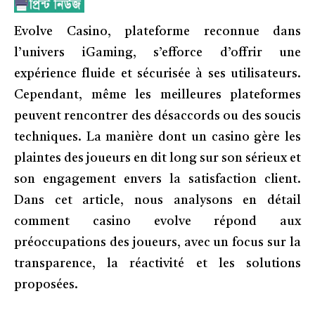
Evolve Casino, plateforme reconnue dans
l’univers iGaming, s’efforce d’offrir une
expérience fluide et sécurisée à ses utilisateurs.
Cependant, même les meilleures plateformes
peuvent rencontrer des désaccords ou des soucis
techniques. La manière dont un casino gère les
plaintes des joueurs en dit long sur son sérieux et
son engagement envers la satisfaction client.
Dans cet article, nous analysons en détail
comment casino evolve répond aux
préoccupations des joueurs, avec un focus sur la
transparence, la réactivité et les solutions
proposées.