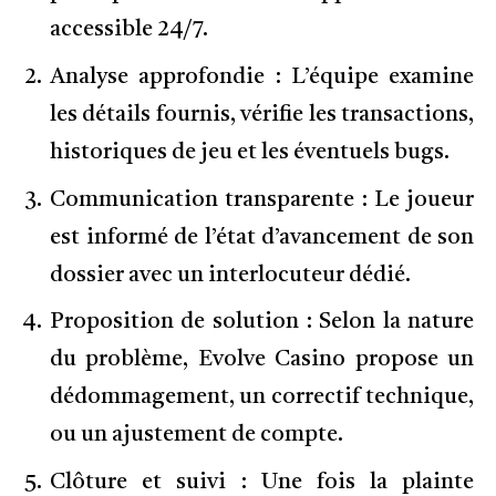
accessible 24/7.
Analyse approfondie : L’équipe examine
les détails fournis, vérifie les transactions,
historiques de jeu et les éventuels bugs.
Communication transparente : Le joueur
est informé de l’état d’avancement de son
dossier avec un interlocuteur dédié.
Proposition de solution : Selon la nature
du problème, Evolve Casino propose un
dédommagement, un correctif technique,
ou un ajustement de compte.
Clôture et suivi : Une fois la plainte