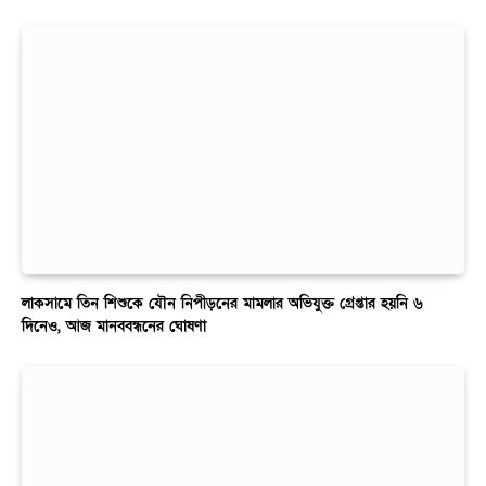
লাকসামে তিন শিশুকে যৌন নিপীড়নের মামলার অভিযুক্ত গ্রেপ্তার হয়নি ৬
দিনেও, আজ মানববন্ধনের ঘোষণা