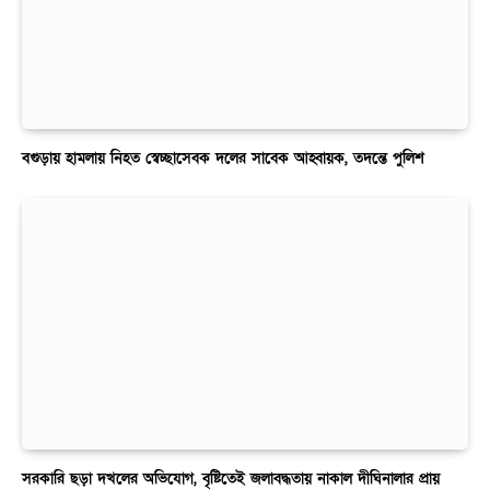
বগুড়ায় হামলায় নিহত স্বেচ্ছাসেবক দলের সাবেক আহ্বায়ক, তদন্তে পুলিশ
সরকারি ছড়া দখলের অভিযোগ, বৃষ্টিতেই জলাবদ্ধতায় নাকাল দীঘিনালার প্রায়