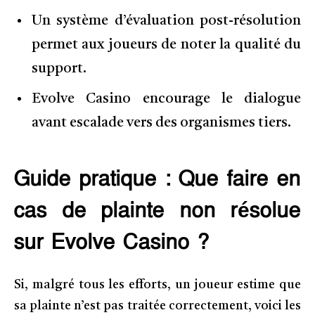
Un système d’évaluation post-résolution
permet aux joueurs de noter la qualité du
support.
Evolve Casino encourage le dialogue
avant escalade vers des organismes tiers.
Guide pratique : Que faire en
cas de plainte non résolue
sur Evolve Casino ?
Si, malgré tous les efforts, un joueur estime que
sa plainte n’est pas traitée correctement, voici les