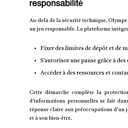
responsabilité
Au-delà de la sécurité technique, Olymp
un jeu responsable. La plateforme intègre
Fixer des limites de dépôt et de m
S’autorisor une pause grâce à des 
Accéder à des ressources et contac
Cette démarche complète la protectio
d’informations personnelles se fait dan
réponse claire aux préoccupations d’un jo
et à son bien-être.