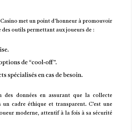
e Casino met un point d’honneur à promouvoir
 des outils permettant aux joueurs de :
ise.
options de “cool-off”.
ts spécialisés en cas de besoin.
n des données en assurant que la collecte
s un cadre éthique et transparent. C’est une
ueur moderne, attentif à la fois à sa sécurité