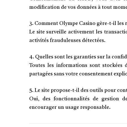
modification de vos données à tout momen
3. Comment Olympe Casino gère-t-il les r
Le site surveille activement les transac
activités frauduleuses détectées.
4. Quelles sont les garanties sur la confid
Toutes les informations sont stockées 
partagées sans votre consentement explic
5. Le site propose-t-il des outils pour co
Oui, des fonctionnalités de gestion 
encourager un usage responsable.