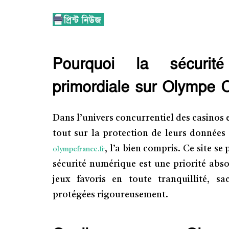
Pourquoi la sécurit
primordiale sur Olympe 
Dans l’univers concurrentiel des casinos 
tout sur la protection de leurs données
, l’a bien compris. Ce site s
olympefrance.fr
sécurité numérique est une priorité abso
jeux favoris en toute tranquillité, s
protégées rigoureusement.