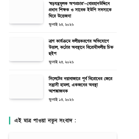
‘ষড়যন্ত্রমূলক অপপ্রচার’—বোরহানউদ্দিনে
প্রধান শিক্ষক ও সাবেক ইউপি সদস্যকে
ঘিরে উত্তেজনা
জুলাই ২৫, ২০২৬
ত্রাণ কার্যক্রমে দলীয়করণের অভিযোগে
উত্তাল, কঠোর অবস্থানে বিরোধীদলীয় চিফ
হুইপ
জুলাই ২৫, ২০২৬
সিলেটের নয়াবাজারে পূর্ব বিরোধের জেরে
সন্ত্রাসী হামলা, একজনের অবস্থা
আশঙ্কাজনক
জুলাই ১৫, ২০২৬
এই মাত্র পাওয়া নতুন সংবাদ :