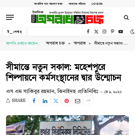
সাংবাদিক পদে আবেদন ফরম
আমাদের পরিবার
LOGIN
ই_পেপার
Facebook
X (Twitter)
Instagram
Pinterest
YouTu
»
»
অপরাধ চক্র
অপরাধ
আপনি এখানে আছেন :
সীমান্তে নতুন সকাল: মহেশপুরে শিল্পায়নে কর্মসংস্থানের দ্বার উন্মোচন
সীমান্তে নতুন সকাল: মহেশপুরে
শিল্পায়নে কর্মসংস্থানের দ্বার উন্মোচন
এস এম সাকিবুর রহমান, ঝিনাইদহ প্রতিনিধিঃ
মে ৯, ২০২৬
SHARE