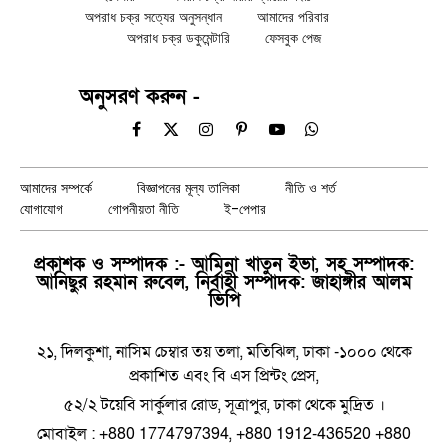
অপরাধ চক্র সত্যের অনুসন্ধান
আমাদের পরিবার
অপরাধ চক্র ডকুমেন্টারি
ফেসবুক পেজ
অনুসরণ করুন -
Facebook
X
Instagram
Pinterest
YouTube
WhatsApp
(Twitter)
আমাদের সম্পর্কে
বিজ্ঞাপনের মূল্য তালিকা
নীতি ও শর্ত
যোগাযোগ
গোপনীয়তা নীতি
ই-পেপার
প্রকাশক ও সম্পাদক :- আমিনা খাতুন ইভা, সহ সম্পাদক:
আনিছুর রহমান রুবেল, নির্বাহী সম্পাদক: জাহাঙ্গীর আলম
ভিপি
২১, দিলকুশা, নাসিম চেম্বার তয় তলা, মতিঝিল, ঢাকা -১০০০ থেকে
প্রকাশিত এবং বি এস প্রিন্টং প্রেস,
৫২/২ টয়েবি সার্কুলার রোড, সূত্রাপুর, ঢাকা থেকে মুদ্রিত ।
মোবাইল : +880 1774797394, +880 1912-436520 +880