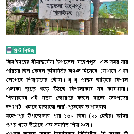
ঝিনাইদহের সীমান্তঘেঁষা উপজেলা মহেশপুর। এক সময় যার
পরিচয় ছিল কেবল কৃষিনির্ভর অঞ্চল হিসেবে, সেখানে এখন
লেগেছে শিল্পায়নের ছোঁয়া। ধূ ধূ প্রান্তর ছাড়িয়ে বিশাল
এলাকা জুড়ে গড়ে উঠছে বিশালাকার সব কারখানা।
শিল্পায়নের এই নতুন জোয়ারে বদলে যাচ্ছে জনপদের
দৃশ্যপট, খুলছে হাজারো নারী-পুরুষের ভাগ্যদুয়ার।
মহেশপুর উপজেলার প্রায় ১৬০ বিঘা (২১ হেক্টর) জমির
ওপর গড়ে উঠেছে এক সমন্বিত শিল্পাঞ্চল।