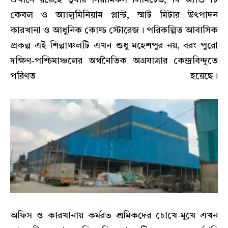
এখানে রয়েছে তুষার সিরামিকস লিমিটেড, বি অ্যান্ড টি
কেবল ও অ্যালুমিনিয়াম প্লান্ট, স্মার্ট মিটার উৎপাদন
কারখানা ও আধুনিক কোল্ড স্টোরেজ। পরিকল্পিত আবাসিক
প্রকল্প এই শিল্পাঞ্চলটি এখন শুধু মহেশপুর নয়, বরং পুরো
দক্ষিণ-পশ্চিমাঞ্চলের অর্থনৈতিক অগ্রযাত্রার কেন্দ্রবিন্দুতে
পরিণত হয়েছে।
অফিস ও কারখানায় কর্মরত শ্রমিকদের চোখে-মুখে এখন