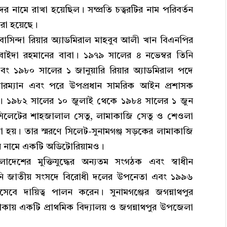
 নামে রাখা হয়েছিল। সম্প্রতি চত্বরটির নাম পরিবর্তন
করা হয়েছে।
বাসিন্দা রিয়ার অ্যাডমিরাল মাহবুব আলী খান বিএনপির
ুবাইদা রহমানের বাবা। ১৯৭৯ সালের ৪ নভেম্বর তিনি
 এবং ১৯৮০ সালের ১ জানুয়ারি রিয়ার অ্যাডমিরাল পদে
য়ারম্যান এবং পরে উপপ্রধান সামরিক আইন প্রশাসক
ন। ১৯৮২ সালের ১০ জুলাই থেকে ১৯৮৪ সালের ১ জুন
ালে সিলেটের শাহজালাল সেতু, লামাকাজি সেতু ও শেওলা
চনা হয়। তার স্মরণে সিলেট-সুনামগঞ্জ সড়কের লামাকাজি
ার নামে একটি অডিটোরিয়ামও।
দেশের মুক্তিযুদ্ধের অন্যতম সংগঠক এবং স্বাধীন
লে তিনি জাতীয় সংসদে বিরোধী দলের উপনেতা এবং ১৯৯৬
িসেবে দায়িত্ব পালন করেন। সুনামগঞ্জের জগন্নাথপুর
াকায় একটি প্রাথমিক বিদ্যালয় ও জগন্নাথপুর উপজেলা