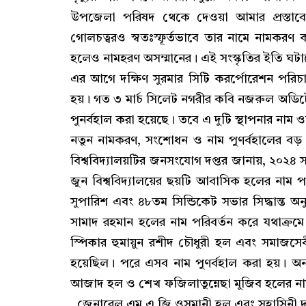
উপজেলা পরিষদ থেকে দেওয়া আমার প্রস্তাবে।
গোলচত্বরও স্বতঃস্ফূর্তভাবে তার নামে নামকরণ ক
হলেও নামহরণ অসম্মানের। এই সংস্কৃতির ইতি ঘট
এর আগে দক্ষিণ সুরমার সিটি করর্পোরেশন পরিচা
হয়। গত ৩ মার্চ সিলেট নগরীর কবি নজরুল অডিটো
পুনর্বহাল করা হয়েছে। তবে এ দুটি স্থাপনার না
নতুন নামকরণ, সংশোধন ও নাম পুণর্বহালের বড় চি
বিশ্ববিদ্যালয়টির জনসংযোগ দপ্তর জানায়, ২০২
জুন বিশ্ববিদ্যালয়ের ছয়টি আবাসিক হলের নাম 
সুপারিশ এবং ৪৮তম সিন্ডিকেট সভার সিদ্ধান্ত 
সামাদ রহমান হলের নাম পরিবর্তন করে যথাক্রমে
স্পিকার হুমায়ুন রশীদ চৌধুরী হল এবং সমাজস
হয়েছিল। পরে এসব নাম পুণর্বহাল করা হয়। অন্যদ
আজাদ হল ও শেখ ফজিলাতুন্নেছা মুজিব হলের না
জেনারেল এম এ জি ওসমানী হল এবং সুহাসিনী দ