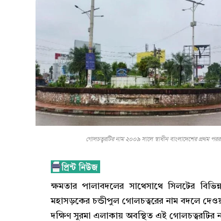
গোলচত্বরটির নাম ২০০৯ সালে স্বাধীন বাংলাদেশের প্রথম পররাষ্
ক্ষমতার পালাবদলের সাথেসাথে সিলটের বিভিন্
মহাসড়কের চন্ডীপুল গোলচত্বরের নাম বদলে দেও
দক্ষিণ সুরমা এলাকায় অবস্থিত এই গোলচত্বরটির নাম 