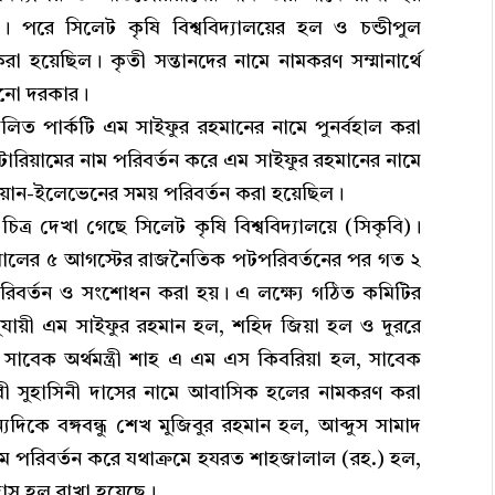
 পরে সিলেট কৃষি বিশ্ববিদ্যালয়ের হল ও চন্ডীপুল
রা হয়েছিল। কৃতী সন্তানদের নামে নামকরণ সম্মানার্থে
ানো দরকার।
লিত পার্কটি এম সাইফুর রহমানের নামে পুনর্বহাল করা
রিয়ামের নাম পরিবর্তন করে এম সাইফুর রহমানের নামে
ম ওয়ান-ইলেভেনের সময় পরিবর্তন করা হয়েছিল।
ত্র দেখা গেছে সিলেট কৃষি বিশ্ববিদ্যালয়ে (সিকৃবি)।
৪ সালের ৫ আগস্টের রাজনৈতিক পটপরিবর্তনের পর গত ২
পরিবর্তন ও সংশোধন করা হয়। এ লক্ষ্যে গঠিত কমিটির
অনুযায়ী এম সাইফুর রহমান হল, শহিদ জিয়া হল ও দুররে
 সাবেক অর্থমন্ত্রী শাহ এ এম এস কিবরিয়া হল, সাবেক
েবী সুহাসিনী দাসের নামে আবাসিক হলের নামকরণ করা
িকে বঙ্গবন্ধু শেখ মুজিবুর রহমান হল, আব্দুস সামাদ
ম পরিবর্তন করে যথাক্রমে হযরত শাহজালাল (রহ.) হল,
াস হল রাখা হয়েছে।