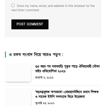
Save my name, email, and website in this browser for the
next time I comment.
এ রকম সংবাদ নিয়ে আরও পড়ুন :
৩৫ বছর পর নবাববাড়ি পুকুর পাড়ে ঐতিহ্যবাহী নৌকা
বাইচ প্রতিযোগিতা ২০২৬
অগাস্ট ৬, ২০২৬
‘ষড়যন্ত্রমূলক অপপ্রচার’—বোরহানউদ্দিনে প্রধান শিক্ষক
ও সাবেক ইউপি সদস্যকে ঘিরে উত্তেজনা
জুলাই ২৫, ২০২৬