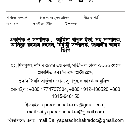
Facebook
X
Instagram
Pinterest
YouTube
WhatsApp
(Twitter)
আমাদের সম্পর্কে
বিজ্ঞাপনের মূল্য তালিকা
নীতি ও শর্ত
যোগাযোগ
গোপনীয়তা নীতি
ই-পেপার
প্রকাশক ও সম্পাদক :- আমিনা খাতুন ইভা, সহ সম্পাদক:
আনিছুর রহমান রুবেল, নির্বাহী সম্পাদক: জাহাঙ্গীর আলম
ভিপি
২১, দিলকুশা, নাসিম চেম্বার তয় তলা, মতিঝিল, ঢাকা -১০০০ থেকে
প্রকাশিত এবং বি এস প্রিন্টং প্রেস,
৫২/২ টয়েবি সার্কুলার রোড, সূত্রাপুর, ঢাকা থেকে মুদ্রিত ।
মোবাইল : +880 1774797394, +880 1912-436520 +880
1315-648150
ই-মেইল: aporadhchakra.cv@gmail.com,
mail.dailyaparadhchakra@gmail.com
বিজ্ঞাপনের জন্য: mail.Dailyaparadhchakradoc@gmail.com