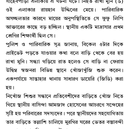
সাহেবপাড়া এলাকায় এ ঘটনা ঘটে। নিহত রাখা মুনি (৬)
ওই এলাকার রায়হান উদ্দিনের মেয়ে। পারিবারিক
অসচ্ছলতার কারণে মায়ের অনুপস্থিতিতে সে ফুফু লিপি
আক্তারের কাছে বড় হচ্ছিল। স্থানীয় একটি মাদ্রাসার প্রথম
শ্রেণির শিক্ষার্থী ছিল সে।
পুলিশ ও পারিবারিক সূত্র জানায়, বিকেল ৫টার দিকে
প্রাইভেট পড়তে যাওয়ার কথা বলে বাড়ি থেকে বের হয়
রাখা মুনি। সন্ধ্যা গড়িয়ে রাত হলেও সে বাড়ি না ফেরায়
উদ্বিগ্ন স্বজনরা বিভিন্ন স্থানে খোঁজাখুঁজি শুরু করেন।
একপর্যায়ে সান্তাহার থানায় সাধারণ ডায়েরি (জিডি) করা
হয়।
নিখোঁজ শিশুর সন্ধানে প্রতিবেশীদের বাড়িতে খোঁজ নিতে
গিয়ে স্থানীয় বাসিন্দা আমজাদ হোসেনের আচরণে সন্দেহের
সৃষ্টি হয় পরিবারের সদস্যদের। পরে স্থানীয়দের সহযোগিতায়
তার বাড়িতে তল্লাশি চালিয়ে মুরগির ঘরের ভেতর বস্তাবন্দী