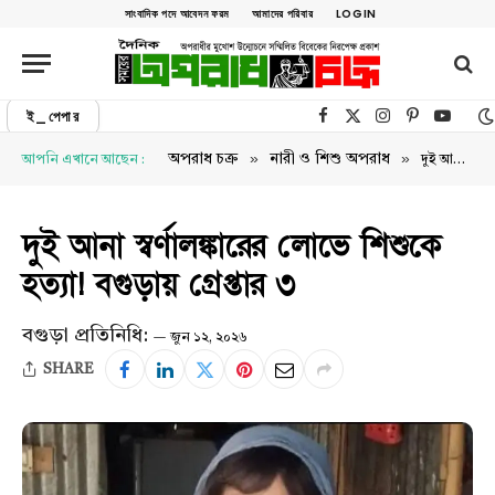
সাংবাদিক পদে আবেদন ফরম
আমাদের পরিবার
LOGIN
ই_পেপার
Facebook
X (Twitter)
Instagram
Pinterest
YouTu
»
»
অপরাধ চক্র
নারী ও শিশু অপরাধ
আপনি এখানে আছেন :
দুই আনা স্বর্ণালঙ্কারের লোভে শিশুকে হত্যা! বগুড়ায় গ্রেপ্তার ৩
দুই আনা স্বর্ণালঙ্কারের লোভে শিশুকে
হত্যা! বগুড়ায় গ্রেপ্তার ৩
বগুড়া প্রতিনিধি:
জুন ১২, ২০২৬
SHARE