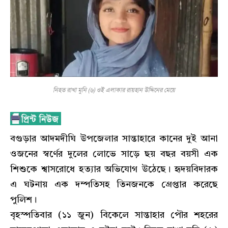
নিহত রাখা মুনি (৬) ওই এলাকার রায়হান উদ্দিনের মেয়ে
বগুড়ার আদমদীঘি উপজেলার সান্তাহারে কানের দুই আনা
ওজনের স্বর্ণের দুলের লোভে সাড়ে ছয় বছর বয়সী এক
শিশুকে শ্বাসরোধে হত্যার অভিযোগ উঠেছে। হৃদয়বিদারক
এ ঘটনায় এক দম্পতিসহ তিনজনকে গ্রেপ্তার করেছে
পুলিশ।
বৃহস্পতিবার (১১ জুন) বিকেলে সান্তাহার পৌর শহরের