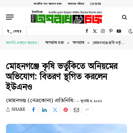
সাংবাদিক পদে আবেদন ফরম
আমাদের পরিবার
LOGIN
ই_পেপার
Facebook
X (Twitter)
Instagram
Pinterest
YouTu
»
»
অপরাধ চক্র
অপরাধ
আপনি এখানে আছেন :
মোহনগঞ্জে কৃষি ভর্তুকিতে অনিয়মের অভিযোগ: বিতরণ স্থগিত করলেন ইউএনও
মোহনগঞ্জে কৃষি ভর্তুকিতে অনিয়মের
অভিযোগ: বিতরণ স্থগিত করলেন
ইউএনও
মোহনগঞ্জ (নেত্রকোনা) প্রতিনিধি:
জুলাই ৪, ২০২৬
SHARE