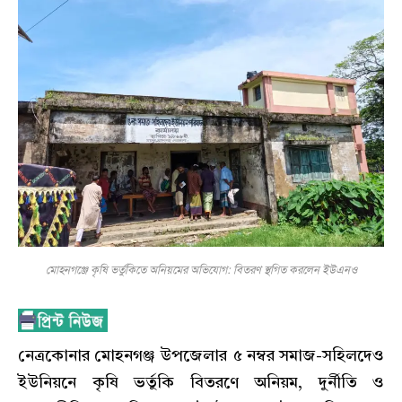
মোহনগঞ্জে কৃষি ভর্তুকিতে অনিয়মের অভিযোগ: বিতরণ স্থগিত করলেন ইউএনও
নেত্রকোনার মোহনগঞ্জ উপজেলার ৫ নম্বর সমাজ-সহিলদেও
ইউনিয়নে কৃষি ভর্তুকি বিতরণে অনিয়ম, দুর্নীতি ও