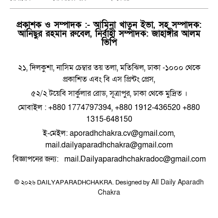
প্রকাশক ও সম্পাদক :- আমিনা খাতুন ইভা, সহ সম্পাদক:
আনিছুর রহমান রুবেল, নির্বাহী সম্পাদক: জাহাঙ্গীর আলম
ভিপি
২১, দিলকুশা, নাসিম চেম্বার তয় তলা, মতিঝিল, ঢাকা -১০০০ থেকে
প্রকাশিত এবং বি এস প্রিন্টং প্রেস,
৫২/২ টয়েবি সার্কুলার রোড, সূত্রাপুর, ঢাকা থেকে মুদ্রিত ।
মোবাইল : +880 1774797394, +880 1912-436520 +880
1315-648150
ই-মেইল: aporadhchakra.cv@gmail.com,
mail.dailyaparadhchakra@gmail.com
বিজ্ঞাপনের জন্য: mail.Dailyaparadhchakradoc@gmail.com
All Daily Aparadh
© ২০২৬ DAILYAPARADHCHAKRA. Designed by
Chakra