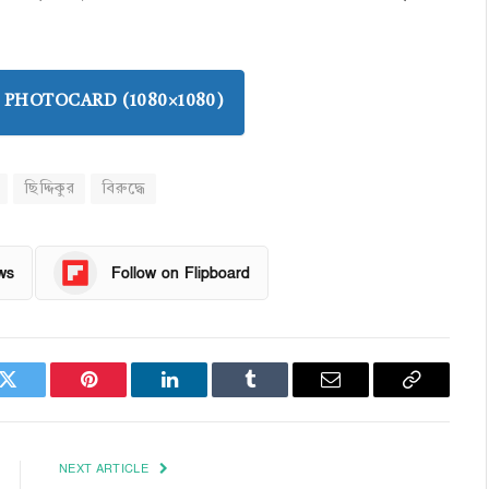
PHOTOCARD (1080×1080)
ছিদ্দিকুর
বিরুদ্ধে
ws
Follow on Flipboard
k
Twitter
Pinterest
LinkedIn
Tumblr
Email
Copy
Link
NEXT ARTICLE