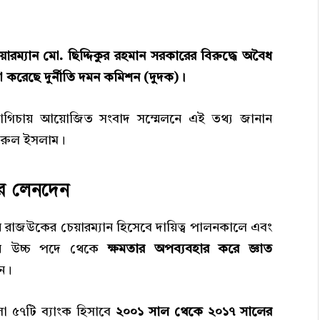
ারম্যান মো. ছিদ্দিকুর রহমান সরকারের বিরুদ্ধে অবৈধ
া করেছে দুর্নীতি দমন কমিশন (দুদক)।
গুনবাগিচায় আয়োজিত সংবাদ সম্মেলনে এই তথ্য জানান
ারুল ইসলাম।
ির লেনদেন
ান রাজউকের চেয়ারম্যান হিসেবে দায়িত্ব পালনকালে এবং
সির উচ্চ পদে থেকে
ক্ষমতার অপব্যবহার করে জ্ঞাত
ন।
োলা ৫৭টি ব্যাংক হিসাবে
২০০১ সাল থেকে ২০১৭ সালের