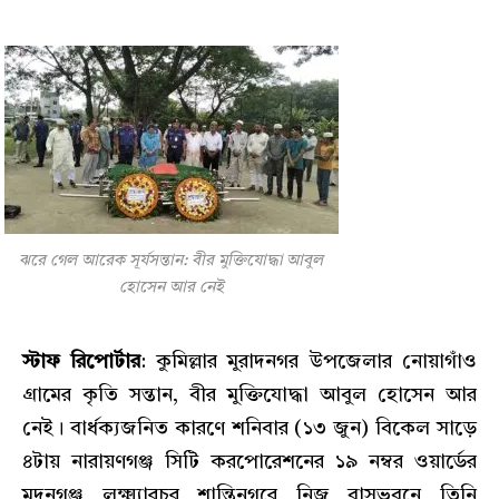
ঝরে গেল আরেক সূর্যসন্তান: বীর মুক্তিযোদ্ধা আবুল
হোসেন আর নেই
স্টাফ রিপোর্টার
: কুমিল্লার মুরাদনগর উপজেলার নোয়াগাঁও
গ্রামের কৃতি সন্তান, বীর মুক্তিযোদ্ধা আবুল হোসেন আর
নেই। বার্ধক্যজনিত কারণে শনিবার (১৩ জুন) বিকেল সাড়ে
৪টায় নারায়ণগঞ্জ সিটি করপোরেশনের ১৯ নম্বর ওয়ার্ডের
মদনগঞ্জ লক্ষ্ম্যারচর শান্তিনগরে নিজ বাসভবনে তিনি