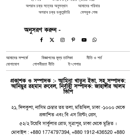
অপরাধ চক্র সত্যের অনুসন্ধান
আমাদের পরিবার
অপরাধ চক্র ডকুমেন্টারি
ফেসবুক পেজ
অনুসরণ করুন -
Facebook
X
Instagram
Pinterest
YouTube
WhatsApp
(Twitter)
আমাদের সম্পর্কে
বিজ্ঞাপনের মূল্য তালিকা
নীতি ও শর্ত
যোগাযোগ
গোপনীয়তা নীতি
ই-পেপার
প্রকাশক ও সম্পাদক :- আমিনা খাতুন ইভা, সহ সম্পাদক:
আনিছুর রহমান রুবেল, নির্বাহী সম্পাদক: জাহাঙ্গীর আলম
ভিপি
২১, দিলকুশা, নাসিম চেম্বার তয় তলা, মতিঝিল, ঢাকা -১০০০ থেকে
প্রকাশিত এবং বি এস প্রিন্টং প্রেস,
৫২/২ টয়েবি সার্কুলার রোড, সূত্রাপুর, ঢাকা থেকে মুদ্রিত ।
মোবাইল : +880 1774797394, +880 1912-436520 +880