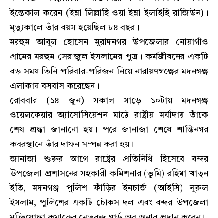
ইন্তেকাল করেন (ইন্না লিল্লাহি ওয়া ইন্না ইলাইহি রাজিউন)।
মৃত্যুকালে তাঁর বয়স হয়েছিল ৮৪ বছর।
মরহুম আবুল হোসেন মুরাদনগর উপজেলার নোয়াগাঁও
গ্রামের মরহুম সেরাজুল ইসলামের পুত্র। কর্মজীবনের একটি
বড় সময় তিনি পরিবার-পরিজন নিয়ে নারায়ণগঞ্জের মদনগঞ্জ
এলাকায় বসবাস করেছেন।
রোববার (১৪ জুন) সকাল সাড়ে ১০টায় মদনগঞ্জ
ওয়েলফেয়ার অ্যাসোসিয়েশন মাঠে রাষ্ট্রীয় মর্যাদায় তাঁকে
শেষ শ্রদ্ধা জানানো হয়। পরে জানাজা শেষে শান্তিনগর
কবরস্থানে তাঁর দাফন সম্পন্ন করা হয়।
জানাজা শুরুর আগে রাষ্ট্রের প্রতিনিধি হিসেবে বন্দর
উপজেলা প্রশাসনের সহকারী কমিশনার (ভূমি) রহিমা খাতুন
ইতি, মদনগঞ্জ পুলিশ ফাঁড়ির ইনচার্জ (আইসি) নুরুল
ইসলাম, পুলিশের একটি চৌকস দল এবং বন্দর উপজেলা
মুক্তিযোদ্ধা কমান্ডের নেতৃবৃন্দ গার্ড অব অনার প্রদান করেন।