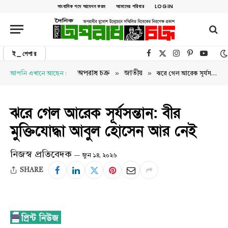
সাংবাদিক পদে আবেদন ফরম
আমাদের পরিবার
LOGIN
ই_পেপার
Facebook
X (Twitter)
Instagram
Pinterest
YouTu
»
»
অপরাধ চক্র
জাতীয়
আপনি এখানে আছেন :
ঝরে গেল আরেক সূর্যসন্তান: বীর মুক্তিযোদ্ধা আবুল হোসেন আর নেই
ঝরে গেল আরেক সূর্যসন্তান: বীর
মুক্তিযোদ্ধা আবুল হোসেন আর নেই
নিজস্ব প্রতিবেদক
জুন ১৪, ২০২৬
SHARE