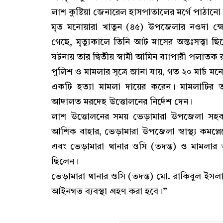
লাশ কুষ্টিয়া জেনারেল হাসপাতালের মর্গে পাঠানো
মৃত মনোয়ারা খাতুন (৪৫) উপজেলার নওদা ক্ষেমির
গেছে, মৃত্যুকালে তিনি আট মাসের অন্তঃসত্ত্ব
ঘটনায় তার দ্বিতীয় স্বামী আমিন ব্যাপারী পলাত
পুলিশ ও মামলার সূত্রে জানা যায়, গত ২০ মার্চ ম
একটি হত্যা মামলা দায়ের করেন। মামলাটির তদন
আদালত মরদেহ উত্তোলনের নির্দেশ দেন।
লাশ উত্তোলনের সময় ভেড়ামারা উপজেলা সহকারী ক
আশিক বাহার, ভেড়ামারা উপজেলা স্বাস্থ্য কমপ্
এবং ভেড়ামারা থানার ওসি (তদন্ত) ও মামলার ত
ছিলেন।
ভেড়ামারা থানার ওসি (তদন্ত) মো. রাকিবুল ইসলা
আইনগত ব্যবস্থা গ্রহণ করা হবে।”