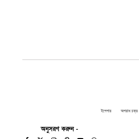
ইপেপার
অপরাধ চক্র ন
অনুসরণ করুন -