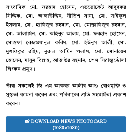
সাংবাদিক মো. ফরহাদ হোসেন, এডভোকেট আবুবকর
সিদ্দিক, মো. আলাউদ্দিন, নীতিশ সানা, মো. সাইফুল
ইসলাম, মো. হাফিজুর রহমান, মো. মোস্তাফিজুর রহমান,
মো. আলামিন, মো. কহিনুর আলম, মো. ফরহাদ হোসেন,
মোস্তফা রেজওয়ানুল করিম, মো. ইউনুস আলী, মো.
মুশফিকুর রহিম, নুরুল আমিন পলাশ, মো. মোনায়েম
হোসেন, মাসুম বিল্লাহ, আতাউর রহমান, শেখ সিরাজুদ্দৌলা
লিংকন প্রমুখ।
তাঁরা সকলেই জি এম আকবর আলীর আশু রোগমুক্তি ও
সুস্থতা কামনা করেন এবং পরিবারের প্রতি সহমর্মিতা প্রকাশ
করেন।
📸 DOWNLOAD NEWS PHOTOCARD
(1080×1080)