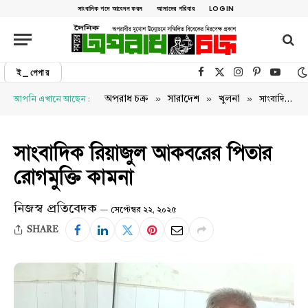
সাংবাদিক পদে আবেদন ফরম
আমাদের পরিবার
LOGIN
ই_পেপার
Facebook
X (Twitter)
Instagram
Pinterest
YouTu
»
»
»
অপরাধ চক্র
সারাদেশ
খুলনা
আপনি এখানে আছেন :
সাংবাদিক রিয়াজুল আকবরের পিতার রোগমুক্তি কামনা
সাংবাদিক রিয়াজুল আকবরের পিতার
রোগমুক্তি কামনা
নিজস্ব প্রতিবেদক
সেপ্টেম্বর ২২, ২০২৫
SHARE