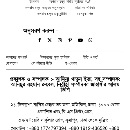
ইপেপার
অপরাধ চক্র নারীর ন্যায়ের কণ্ঠ
অপরাধ চক্র সত্যের অনুসন্ধান
আমাদের পরিবার
অপরাধ চক্র ডকুমেন্টারি
ফেসবুক পেজ
অনুসরণ করুন -
Facebook
X
Instagram
Pinterest
YouTube
WhatsApp
(Twitter)
আমাদের সম্পর্কে
বিজ্ঞাপনের মূল্য তালিকা
নীতি ও শর্ত
যোগাযোগ
গোপনীয়তা নীতি
ই-পেপার
প্রকাশক ও সম্পাদক :- আমিনা খাতুন ইভা, সহ সম্পাদক:
আনিছুর রহমান রুবেল, নির্বাহী সম্পাদক: জাহাঙ্গীর আলম
ভিপি
২১, দিলকুশা, নাসিম চেম্বার তয় তলা, মতিঝিল, ঢাকা -১০০০ থেকে
প্রকাশিত এবং বি এস প্রিন্টং প্রেস,
৫২/২ টয়েবি সার্কুলার রোড, সূত্রাপুর, ঢাকা থেকে মুদ্রিত ।
মোবাইল : +880 1774797394, +880 1912-436520 +880