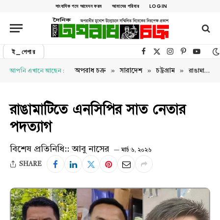
সাংবাদিক পদে আবেদন ফরম
আমাদের পরিবার
LOGIN
ই_পেপার
Facebook
X (Twitter)
Instagram
Pinterest
YouTu
»
»
»
অপরাধ চক্র
সারাদেশ
চট্টগ্রাম
আপনি এখানে আছেন :
রাঙামাটিতে এনসিপির সাত নেতার পদত্যাগ
রাঙামাটিতে এনসিপির সাত নেতার
পদত্যাগ
বিশেষ প্রতিনিধি:: আবু নাসের
মার্চ ৬, ২০২৬
SHARE