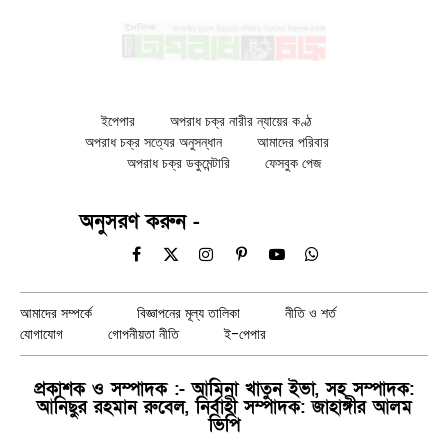
ইপেপার
অপরাধ চক্র নারীর ন্যায়ের কণ্ঠ
অপরাধ চক্র সত্যের অনুসন্ধান
আমাদের পরিবার
অপরাধ চক্র ডকুমেন্টারি
ফেসবুক পেজ
অনুসরণ করুন -
Facebook
X
Instagram
Pinterest
YouTube
WhatsApp
(Twitter)
আমাদের সম্পর্কে
বিজ্ঞাপনের মূল্য তালিকা
নীতি ও শর্ত
যোগাযোগ
গোপনীয়তা নীতি
ই-পেপার
প্রকাশক ও সম্পাদক :- আমিনা খাতুন ইভা, সহ সম্পাদক:
আনিছুর রহমান রুবেল, নির্বাহী সম্পাদক: জাহাঙ্গীর আলম
ভিপি