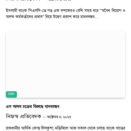
ইসলামী ব্যাংক পিএলসি-তে গত এক দশকেরও বেশি সময় ধরে “অবৈধ নিয়োগ ও
অদক্ষ কর্মকর্তাদের প্রভাব” নিয়ে উদ্বেগ প্রকাশ করে মানববন্ধন…
ঢাকা
এস আলম চক্রের বিরুদ্ধে মানববন্ধন
নিজস্ব প্রতিবেদক
অক্টোবর ৫, ২০২৫
রাজধানীর আর্থিক কেন্দ্র দিলকুশা, মতিঝিলে আজ সকাল থেকে চলছে ব্যাংক খাতের