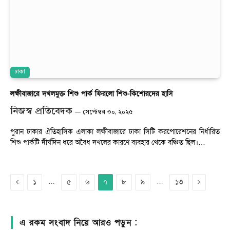
ঢাকা
লক্ষীবাজারে দখলমুক্ত শিশু পার্ক ফিরলো শিশু-কিশোরদের হাসি
নিজস্ব প্রতিবেদক
সেপ্টেম্বর ৩০, ২০২৫
পুরান ঢাকার ঐতিহাসিক এলাকা লক্ষীবাজারে ঢাকা সিটি করপোরেশনের নির্ধারিত
শিশু পার্কটি দীর্ঘদিন ধরে অবৈধ দখলের কারণে ব্যবহার থেকে বঞ্চিত ছিল।…
Previous
Next
১
…
৫
৬
৮
৯
…
১৩
৭
এ রকম সংবাদ নিয়ে আরও পড়ুন :