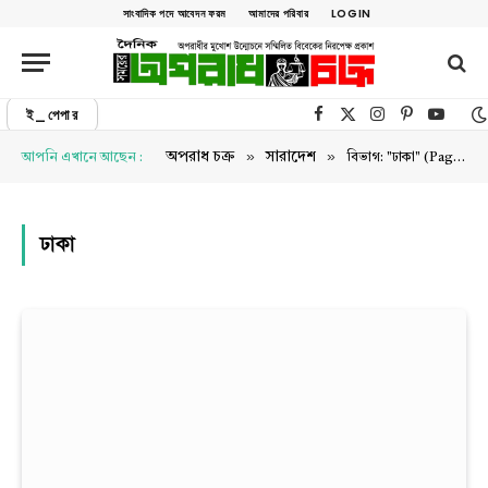
সাংবাদিক পদে আবেদন ফরম
আমাদের পরিবার
LOGIN
ই_পেপার
Facebook
X (Twitter)
Instagram
Pinterest
YouTu
»
»
অপরাধ চক্র
সারাদেশ
আপনি এখানে আছেন :
বিভাগ: "ঢাকা" (Page 7)
ঢাকা