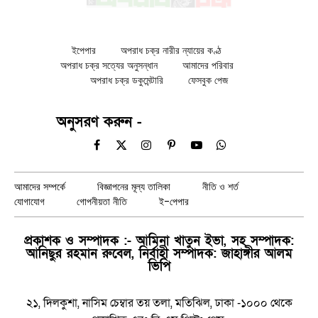
ইপেপার
অপরাধ চক্র নারীর ন্যায়ের কণ্ঠ
অপরাধ চক্র সত্যের অনুসন্ধান
আমাদের পরিবার
অপরাধ চক্র ডকুমেন্টারি
ফেসবুক পেজ
অনুসরণ করুন -
Facebook
X
Instagram
Pinterest
YouTube
WhatsApp
(Twitter)
আমাদের সম্পর্কে
বিজ্ঞাপনের মূল্য তালিকা
নীতি ও শর্ত
যোগাযোগ
গোপনীয়তা নীতি
ই-পেপার
প্রকাশক ও সম্পাদক :- আমিনা খাতুন ইভা, সহ সম্পাদক:
আনিছুর রহমান রুবেল, নির্বাহী সম্পাদক: জাহাঙ্গীর আলম
ভিপি
২১, দিলকুশা, নাসিম চেম্বার তয় তলা, মতিঝিল, ঢাকা -১০০০ থেকে