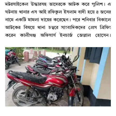
মটরসাইকেল উদ্ধারসহ তাদেরকে আটক করে পুলিশ। এ
ঘটনায় থানার এস আই রফিকুল ইসলাম বাদী হয়ে ৪ জনের
নামে একটি মামলা দায়ের করেছেন। পরে শনিবার বিকালে
আটকের বিষয়ে থানা চত্বরে সাংবাদিকদের প্রেস ব্রিফিং
করেন কালীগঞ্জ অফিসার্স ইনচার্জ জেল্লাল হোসেন।