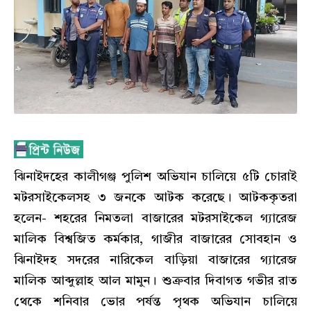
ঝিনাইদহের কালীগঞ্জ পুলিশ অভিযান চালিয়ে ৫টি চোরাই
মটরসাইকেলসহ ৩ জনকে আটক করেছে। আটককৃতরা
হলেন- শহরের নিমতলা বাজারের মটরসাইকেল গ্যারেজ
মালিক বিশ্বজিত কর্মকার, গাজীর বাজারের সোবহান ও
ঝিনাইদহ সদরের নারিকেল বাড়িয়া বাজারের গ্যারেজ
মালিক আব্দুল্লাহ আল মামুন। শুক্রবার দিবাগত গভীর রাত
থেকে শনিবার ভোর পর্ষন্ত পৃথক অভিযান চালিয়ে