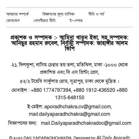
(Twitter)
আমাদের সম্পর্কে
বিজ্ঞাপনের মূল্য তালিকা
নীতি ও শর্ত
যোগাযোগ
গোপনীয়তা নীতি
ই-পেপার
প্রকাশক ও সম্পাদক :- আমিনা খাতুন ইভা, সহ সম্পাদক:
আনিছুর রহমান রুবেল, নির্বাহী সম্পাদক: জাহাঙ্গীর আলম
ভিপি
২১, দিলকুশা, নাসিম চেম্বার তয় তলা, মতিঝিল, ঢাকা -১০০০ থেকে
প্রকাশিত এবং বি এস প্রিন্টং প্রেস,
৫২/২ টয়েবি সার্কুলার রোড, সূত্রাপুর, ঢাকা থেকে মুদ্রিত ।
মোবাইল : +880 1774797394, +880 1912-436520 +880
1315-648150
ই-মেইল: aporadhchakra.cv@gmail.com,
mail.dailyaparadhchakra@gmail.com
বিজ্ঞাপনের জন্য: mail.Dailyaparadhchakradoc@gmail.com
All Daily Aparadh
© ২০২৬ DAILYAPARADHCHAKRA. Designed by