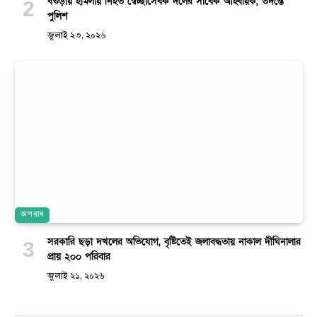
বগুড়ায় হামলায় নিহত স্বেচ্ছাসেবক দলের সাবেক আহ্বায়ক, তদন্তে
পুলিশ
জুলাই ২৩, ২০২৬
অপরাধ
সরকারি ছড়া দখলের অভিযোগ, বৃষ্টিতেই জলাবদ্ধতায় নাকাল দীঘিনালার
প্রায় ২০০ পরিবার
জুলাই ২১, ২০২৬