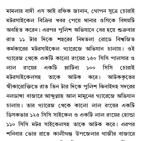
মামলার বাদী এস আই রফিক জানান, গোপন সুত্রে চোরাই
মটরসাইকেল বিক্রির খবর পেয়ে থানার ওসিকে বিষয়টি
অবহিত করেন। এরপর পুলিশ অভিযানে বের হয়ে শুক্রবার
রাত ১১ টার দিকে শহরের নিমতলা রোডে বিশ্বজিত
কর্মকারের মটরসাইকেল গ্যারেজে অভিযান চালায়। ওই
গ্যারেজ থেকে একটি কালো রংয়ের ১৫০ সিসি পালসার ও
লাল রংয়ের একটি প্লাটিনা ১০০ সিসি চোরাই
মটরসাইকেলসহ তাকে আটক করে। আটককৃতের
স্বীকারোক্তিতে রাত তিন টার দিকে পুলিশ ঝিনাইদহ সদরের
নলডাঙ্গা বাজারে আব্দুল্লাহ আল মামুনের গ্যারেজে অভিযান
চালায়। তার গ্যারেজ থেকে কালো লাল রংয়ের একটি
ডিসকভার ১২৫ সিসি সাইকেল ও একটি লাল রংয়ের হোন্ডা
১১০ সিসি মটর সাইকেলসহ তাকে আটক করে। এরপর
শনিবার ভোর রাতে কালীগঞ্জ উপজেলার গাজীর বাজারে