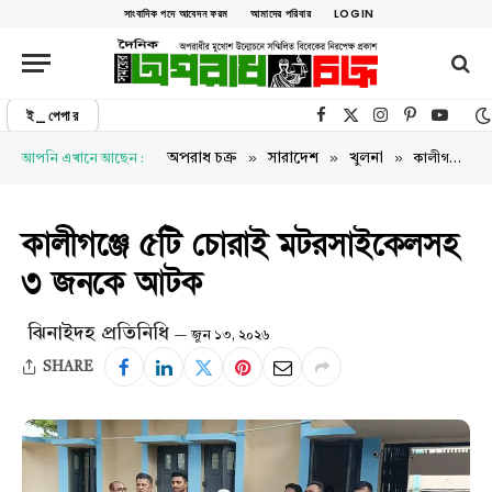
সাংবাদিক পদে আবেদন ফরম
আমাদের পরিবার
LOGIN
ই_পেপার
Facebook
X (Twitter)
Instagram
Pinterest
YouTu
»
»
»
অপরাধ চক্র
সারাদেশ
খুলনা
আপনি এখানে আছেন :
কালীগঞ্জে ৫টি চোরাই মটরসাইকেলসহ ৩ জনকে আটক
কালীগঞ্জে ৫টি চোরাই মটরসাইকেলসহ
৩ জনকে আটক
ঝিনাইদহ প্রতিনিধি
জুন ১৩, ২০২৬
SHARE