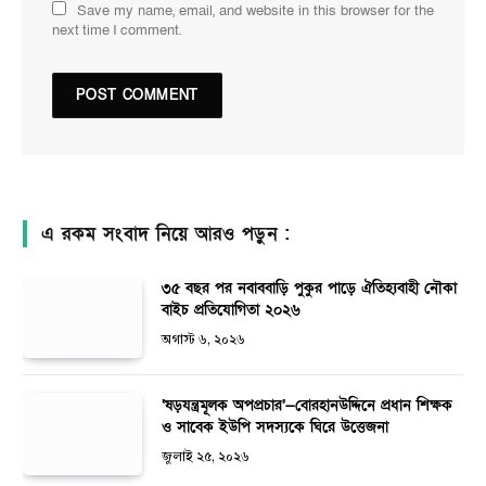
Save my name, email, and website in this browser for the
next time I comment.
এ রকম সংবাদ নিয়ে আরও পড়ুন :
৩৫ বছর পর নবাববাড়ি পুকুর পাড়ে ঐতিহ্যবাহী নৌকা
বাইচ প্রতিযোগিতা ২০২৬
অগাস্ট ৬, ২০২৬
‘ষড়যন্ত্রমূলক অপপ্রচার’—বোরহানউদ্দিনে প্রধান শিক্ষক
ও সাবেক ইউপি সদস্যকে ঘিরে উত্তেজনা
জুলাই ২৫, ২০২৬