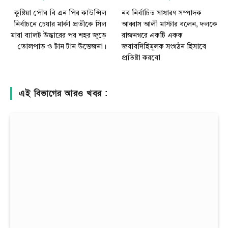
কুষ্টিয়া পৌর বি এন পির কাউন্সিল
নব নির্বাচিত সাধারণ সম্পাদক
নির্বাচনে চেয়ার মার্কা প্রতীকে সিল
আব্বাস আলী মাস্টার বলেন, দলকে
মারা ব্যালট উদ্ধারের পর শহর জুড়ে
রাজনগরে একটি একক
তোলপাড় ও টান টান উত্তেজনা।
জবাবদিহিমূলক সংগঠন হিসাবে
প্রতিষ্টা করবো
এই বিভাগের আরও খবর :