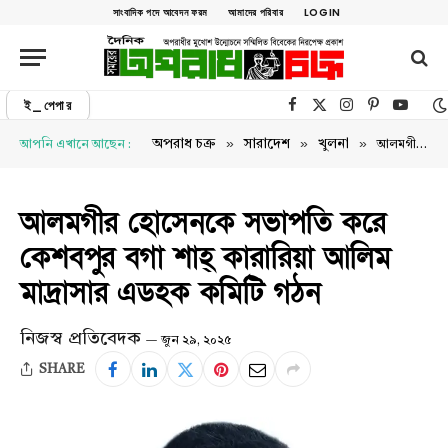
সাংবাদিক পদে আবেদন ফরম
আমাদের পরিবার
LOGIN
ই_পেপার
Facebook
X (Twitter)
Instagram
Pinterest
YouTu
»
»
»
অপরাধ চক্র
সারাদেশ
খুলনা
আপনি এখানে আছেন :
আলমগীর হোসেনকে সভাপতি করে কেশবপুর বগা শাহ্ কারারিয়া আলিম মাদ্রাসার এডহক কমিটি গঠন
আলমগীর হোসেনকে সভাপতি করে
কেশবপুর বগা শাহ্ কারারিয়া আলিম
মাদ্রাসার এডহক কমিটি গঠন
নিজস্ব প্রতিবেদক
জুন ২৯, ২০২৫
SHARE