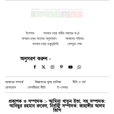
ইপেপার
অপরাধ চক্র নারীর ন্যায়ের কণ্ঠ
অপরাধ চক্র সত্যের অনুসন্ধান
আমাদের পরিবার
অপরাধ চক্র ডকুমেন্টারি
ফেসবুক পেজ
অনুসরণ করুন -
Facebook
X
Instagram
Pinterest
YouTube
WhatsApp
(Twitter)
আমাদের সম্পর্কে
বিজ্ঞাপনের মূল্য তালিকা
নীতি ও শর্ত
যোগাযোগ
গোপনীয়তা নীতি
ই-পেপার
প্রকাশক ও সম্পাদক :- আমিনা খাতুন ইভা, সহ সম্পাদক:
আনিছুর রহমান রুবেল, নির্বাহী সম্পাদক: জাহাঙ্গীর আলম
ভিপি