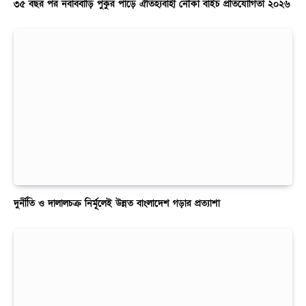
৩৫ বছর পর নবাববাড়ি পুকুর পাড়ে ঐতিহ্যবাহী নৌকা বাইচ প্রতিযোগিতা ২০২৬
দুর্নীতি ও দালালচক্র নির্মূলেই উন্নত বাংলাদেশ গড়ার প্রত্যাশা