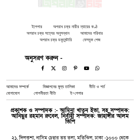
ইপেপার
অপরাধ চক্র নারীর ন্যায়ের কণ্ঠ
অপরাধ চক্র সত্যের অনুসন্ধান
আমাদের পরিবার
অপরাধ চক্র ডকুমেন্টারি
ফেসবুক পেজ
অনুসরণ করুন -
Facebook
X
Instagram
Pinterest
YouTube
WhatsApp
(Twitter)
আমাদের সম্পর্কে
বিজ্ঞাপনের মূল্য তালিকা
নীতি ও শর্ত
যোগাযোগ
গোপনীয়তা নীতি
ই-পেপার
প্রকাশক ও সম্পাদক :- আমিনা খাতুন ইভা, সহ সম্পাদক:
আনিছুর রহমান রুবেল, নির্বাহী সম্পাদক: জাহাঙ্গীর আলম
ভিপি
২১, দিলকুশা, নাসিম চেম্বার তয় তলা, মতিঝিল, ঢাকা -১০০০ থেকে