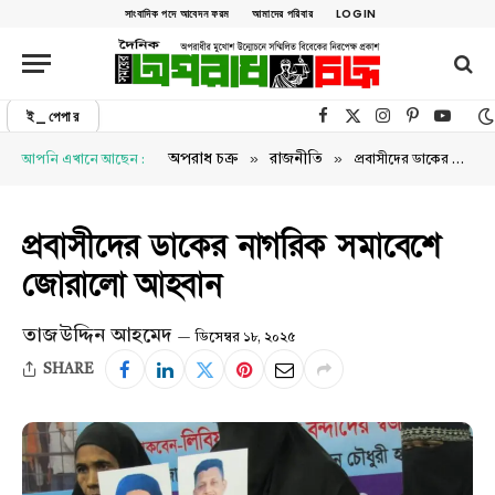
সাংবাদিক পদে আবেদন ফরম
আমাদের পরিবার
LOGIN
ই_পেপার
Facebook
X (Twitter)
Instagram
Pinterest
YouTu
»
»
অপরাধ চক্র
রাজনীতি
আপনি এখানে আছেন :
প্রবাসীদের ডাকের নাগরিক সমাবেশে জোরালো আহ্বান
প্রবাসীদের ডাকের নাগরিক সমাবেশে
জোরালো আহ্বান
তাজউদ্দিন আহমেদ
ডিসেম্বর ১৮, ২০২৫
SHARE