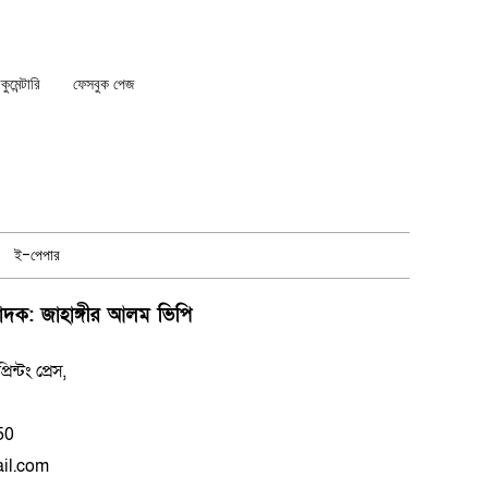
মেন্টারি
ফেসবুক পেজ
ই-পেপার
পাদক: জাহাঙ্গীর আলম ভিপি
্টং প্রেস,
50
il.com