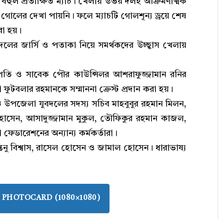
 বহুল প্রতীক্ষিত ম্যাচ। খেলায় উভয় দলই আক্রমণাত্মক
োলের দেখা পায়নি। ফলে ম্যাচটি গোলশূন্য ড্রয়ে শেষ
া হয়।
দলের জার্সি ও পতাকা নিয়ে সমর্থকদের উচ্ছ্বাস খেলায়
াপতি ও সাবেক পৌর কাউন্সিলর আশরাফুজ্জামান রনির
তী ফুটবলার রহমানকে সম্মাননা ক্রেস্ট প্রদান করা হয়।
্জ উপজেলা যুবদলের সদস্য সচিব মাহবুবুর রহমান মিলন,
হোসেন, আসাদুজ্জামান মুকুল, তৌফিকুর রহমান কাজল,
েডারেশনের অন্যান্য কর্মকর্তারা।
ন্তনু বিশ্বাস, রাসেল হোসেন ও জামাল হোসেন। ধারাভাষ্য
PHOTOCARD (1080×1080)