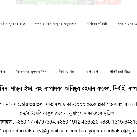
ারীর ন্যায়ের কণ্ঠ
অপরাধ চক্র সত্যের অনুসন্ধান
আমাদের পরিবার
অপরাধ চক্র ডকু
র্কে
বিজ্ঞাপনের মূল্য তালিকা
নীতি ও শর্ত
যোগাযোগ
গোপনীয়তা নীতি
িনা খাতুন ইভা, সহ সম্পাদক: আনিছুর রহমান রুবেল, নির্বাহী সম্
শা, নাসিম চেম্বার তয় তলা, মতিঝিল, ঢাকা -১০০০ থেকে প্রকাশিত এবং বি এস প্রিন
৫২/২ টয়েবি সার্কুলার রোড, সূত্রাপুর, ঢাকা থেকে মুদ্রিত ।
োবাইল : +880 1774797394, +880 1912-436520 +880 1315-6481
ল: aporadhchakra.cv@gmail.com, mail.dailyaparadhchakra@gma