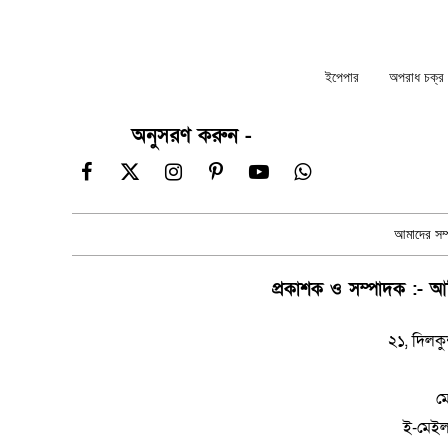
ইপেপার
অপরাধ চক্র ন
অনুসরণ করুন -
Facebook
X
Instagram
Pinterest
YouTube
WhatsApp
(Twitter)
আমাদের সম্প
প্রকাশক ও সম্পাদক :- আম
২১, দিলকু
ম
ই-মেই