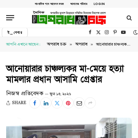
সাংবাদিক পদে আবেদন ফরম
আমাদের পরিবার
LOGIN
ই_পেপার
Facebook
X (Twitter)
Instagram
Pinterest
YouTu
»
»
অপরাধ চক্র
অপরাধ
আপনি এখানে আছেন :
আনোয়ারার চাঞ্চল্যকর মা-মেয়ে হত্যা মামলার প্রধান আসামি গ্রেপ্তার
আনোয়ারার চাঞ্চল্যকর মা-মেয়ে হত্যা
মামলার প্রধান আসামি গ্রেপ্তার
নিজস্ব প্রতিবেদক
জুন ১৫, ২০২৬
SHARE