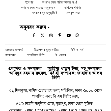
ইপেপার
অপরাধ চক্র নারীর ন্যায়ের কণ্ঠ
অপরাধ চক্র সত্যের অনুসন্ধান
আমাদের পরিবার
অপরাধ চক্র ডকুমেন্টারি
ফেসবুক পেজ
অনুসরণ করুন -
Facebook
X
Instagram
Pinterest
YouTube
WhatsApp
(Twitter)
আমাদের সম্পর্কে
বিজ্ঞাপনের মূল্য তালিকা
নীতি ও শর্ত
যোগাযোগ
গোপনীয়তা নীতি
ই-পেপার
প্রকাশক ও সম্পাদক :- আমিনা খাতুন ইভা, সহ সম্পাদক:
আনিছুর রহমান রুবেল, নির্বাহী সম্পাদক: জাহাঙ্গীর আলম
ভিপি
২১, দিলকুশা, নাসিম চেম্বার তয় তলা, মতিঝিল, ঢাকা -১০০০ থেকে
প্রকাশিত এবং বি এস প্রিন্টং প্রেস,
৫২/২ টয়েবি সার্কুলার রোড, সূত্রাপুর, ঢাকা থেকে মুদ্রিত ।
মোবাইল : +880 1774797394, +880 1912-436520 +880