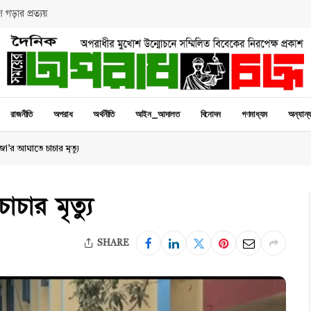
 গড়ার প্রত্যয়
রাজনীতি
অপরাধ
অর্থনীতি
আইন_আদালত
বিনোদন
গণমাধ্যম
অন্যান্
া’র আঘাতে চাচার মৃত্যু
চার মৃত্যু
SHARE