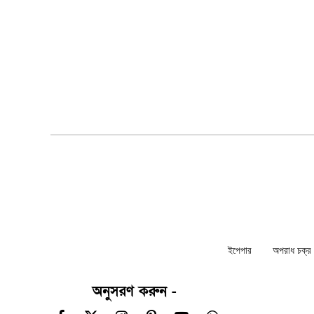
ইপেপার
অপরাধ চক্র ন
অনুসরণ করুন -