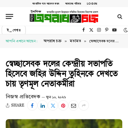
সাংবাদিক পদে আবেদন ফরম
আমাদের পরিবার
LOGIN
ই_পেপার
Facebook
X (Twitter)
Instagram
Pinterest
YouTu
»
»
অপরাধ চক্র
মতামত
আপনি এখানে আছেন :
স্বেচ্ছাসেবক দলের কেন্দ্রীয় সভাপতি হিসেবে জহির উদ্দিন তুহিনকে দেখতে চায় তৃণমূল নেতাকর্মীরা
স্বেচ্ছাসেবক দলের কেন্দ্রীয় সভাপতি
হিসেবে জহির উদ্দিন তুহিনকে দেখতে
চায় তৃণমূল নেতাকর্মীরা
নিজস্ব প্রতিবেদক
জুন ১০, ২০২৬
SHARE