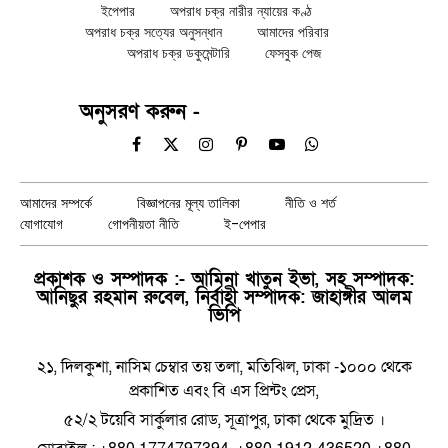
ইপেপার
অপরাধ চক্র নারীর ন্যায়ের কণ্ঠ
অপরাধ চক্র সত্যের অনুসন্ধান
আমাদের পরিবার
অপরাধ চক্র ডকুমেন্টারি
ফেসবুক পেজ
অনুসরণ করুন -
Facebook
X
Instagram
Pinterest
YouTube
WhatsApp
(Twitter)
আমাদের সম্পর্কে
বিজ্ঞাপনের মূল্য তালিকা
নীতি ও শর্ত
যোগাযোগ
গোপনীয়তা নীতি
ই-পেপার
প্রকাশক ও সম্পাদক :- আমিনা খাতুন ইভা, সহ সম্পাদক:
আনিছুর রহমান রুবেল, নির্বাহী সম্পাদক: জাহাঙ্গীর আলম
ভিপি
২১, দিলকুশা, নাসিম চেম্বার তয় তলা, মতিঝিল, ঢাকা -১০০০ থেকে
প্রকাশিত এবং বি এস প্রিন্টং প্রেস,
৫২/২ টয়েবি সার্কুলার রোড, সূত্রাপুর, ঢাকা থেকে মুদ্রিত ।