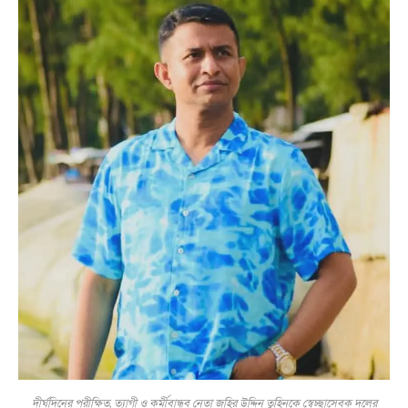
দীর্ঘদিনের পরীক্ষিত, ত্যাগী ও কর্মীবান্ধব নেতা জহির উদ্দিন তুহিনকে স্বেচ্ছাসেবক দলের